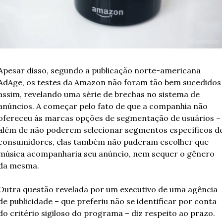
Apesar disso, segundo a publicação norte-americana 
AdAge, os testes da Amazon não foram tão bem sucedidos 
assim, revelando uma série de brechas no sistema de 
anúncios. A começar pelo fato de que a companhia não 
ofereceu às marcas opções de segmentação de usuários – 
além de não poderem selecionar segmentos específicos de
consumidores, elas também não puderam escolher que 
música acompanharia seu anúncio, nem sequer o gênero 
da mesma. 
Outra questão revelada por um executivo de uma agência 
de publicidade – que preferiu não se identificar por conta 
do critério sigiloso do programa – diz respeito ao prazo. 