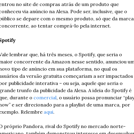
entrou no site de compras atrás de um produto que 
conheceu via anúncio na Alexa. Pode ser, inclusive, que o 
público se depare com o mesmo produto, só que da marca 
concorrente, ao tentar comprá-lo pela internet. 
Spotify 
Vale lembrar que, há três meses, o Spotify, que seria o 
maior concorrente da Amazon nesse sentido, anunciou um
novo tipo de anúncio em sua plataforma, no qual os 
usuários da versão gratuita começariam a ser impactados 
por publicidade interativa – ou seja, aquele que seria o 
grande trunfo da publicidade da Alexa. A ideia do Spotify é 
que, durante o 
comercial
, o usuário possa pronunciar “play
now” e ser direcionado para a playlist de uma marca, por 
exemplo. Relembre 
aqui
. 
O próprio Pandora, rival do Spotify no mercado norte-
americano, também demonstrou interesse em desenvolver