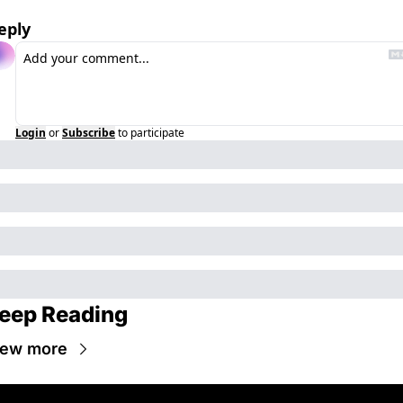
eply
Login
or
Subscribe
to participate
eep Reading
iew more