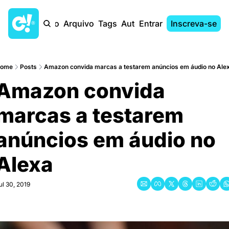
Início
Arquivo
Tags
Autores
Entrar
Inscreva-se
ome
Posts
Amazon convida marcas a testarem anúncios em áudio no Ale
Amazon convida 
marcas a testarem 
anúncios em áudio no 
Alexa
ul 30, 2019