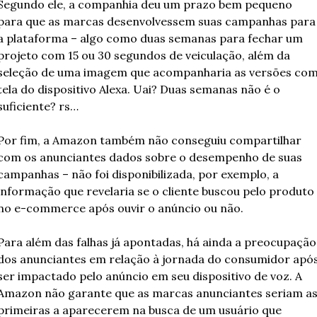
Segundo ele, a companhia deu um prazo bem pequeno 
para que as marcas desenvolvessem suas campanhas para 
a plataforma – algo como duas semanas para fechar um 
projeto com 15 ou 30 segundos de veiculação, além da 
seleção de uma imagem que acompanharia as versões com
tela do dispositivo Alexa. Uai? Duas semanas não é o 
suficiente? rs… 
Por fim, a Amazon também não conseguiu compartilhar 
com os anunciantes dados sobre o desempenho de suas 
campanhas – não foi disponibilizada, por exemplo, a 
informação que revelaria se o cliente buscou pelo produto 
no e-commerce após ouvir o anúncio ou não. 
Para além das falhas já apontadas, há ainda a preocupação 
dos anunciantes em relação à jornada do consumidor após
ser impactado pelo anúncio em seu dispositivo de voz. A 
Amazon não garante que as marcas anunciantes seriam as
primeiras a aparecerem na busca de um usuário que 