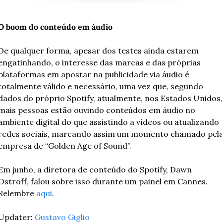
O boom do conteúdo em áudio
De qualquer forma, apesar dos testes ainda estarem 
engatinhando, o interesse das marcas e das próprias 
plataformas em apostar na publicidade via áudio é 
totalmente válido e necessário, uma vez que, segundo 
dados do próprio Spotify, atualmente, nos Estados Unidos,
mais pessoas estão ouvindo conteúdos em áudio no 
ambiente digital do que assistindo a vídeos ou atualizando 
redes sociais, marcando assim um momento chamado pela
empresa de “Golden Age of Sound”. 
Em junho, a diretora de conteúdo do Spotify, Dawn 
Ostroff, falou sobre isso durante um painel em Cannes. 
Relembre 
aqui
.
Updater: 
Gustavo Giglio