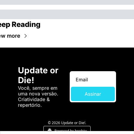
eep Reading
ew more
Update or 
Die!
Você, sempre em 
uma nova versão. 
Assinar
Criatividade & 
repertório.
© 2026 Update or Die!.
Powered by beehiiv