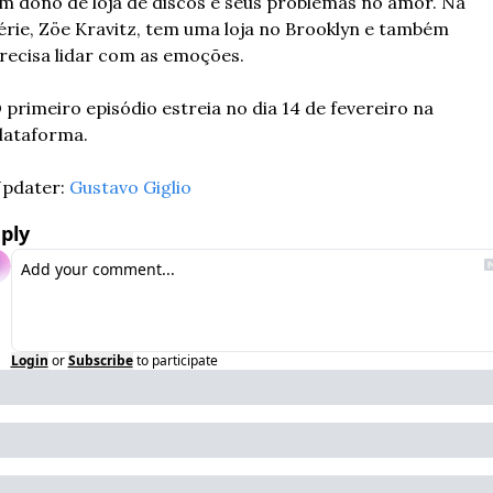
m dono de loja de discos e seus problemas no amor. Na 
érie,
Zöe Kravitz, tem uma loja no Brooklyn e também 
recisa lidar com as emoções. 
 primeiro episódio estreia no dia 14 de fevereiro na 
lataforma.
pdater: 
Gustavo Giglio
ply
Login
or
Subscribe
to participate