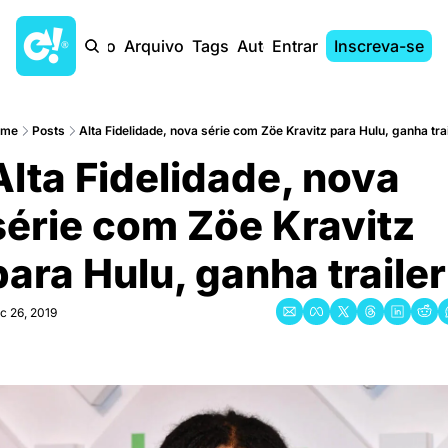
Início
Arquivo
Tags
Autores
Entrar
Inscreva-se
ome
Posts
Alta Fidelidade, nova série com Zöe Kravitz para Hulu, ganha trai
Alta Fidelidade, nova 
série com Zöe Kravitz 
para Hulu, ganha trailer
c 26, 2019