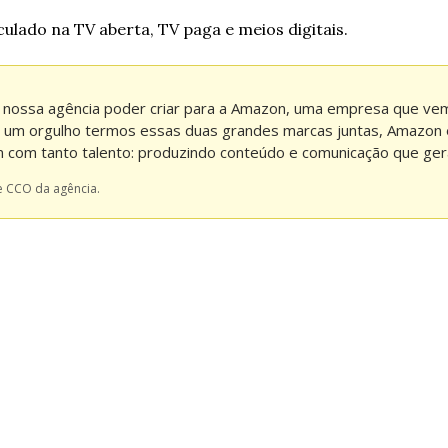
ulado na TV aberta, TV paga e meios digitais.  
a nossa agência poder criar para a Amazon, uma empresa que vem
m um orgulho termos essas duas grandes marcas juntas, Amazon e
 com tanto talento: produzindo conteúdo e comunicação que ge
e CCO da agência. 
  
  
  