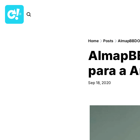
Home
Posts
AlmapBBDO l
AlmapBBD
para a 
Sep 18, 2020