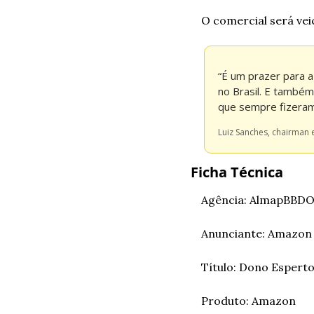
O comercial será veic
“É um prazer para 
no Brasil. E també
que sempre fizeram
Luiz Sanches, chairman 
Ficha Técnica
Agência: AlmapBBDO
Anunciante: Amazon 
Título: Dono Esperto
Produto: Amazon   