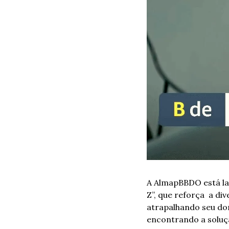
A AlmapBBDO está la
Z”, que reforça  a d
atrapalhando seu don
encontrando a soluç