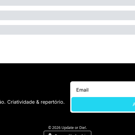
. Criatividade & repertório.
A
© 2026 Update or Die!.