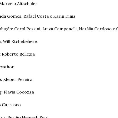
Marcelo Altschuler 
da Gomes, Rafael Costa e Karin Diniz 
ção: Carol Pessini, Luiza Campanelli, Natália Cardoso e Gi
: Will Etchebehere 
 Roberto Bellezia 
Prysthon 
 Kleber Pereira 
: Flavia Cocozza 
s Carrasco 
tos: Sergio Heinech Reis 