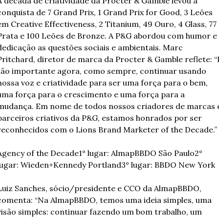
A década de criatividade da Procter & Gamble levou à 
conquista de 7 Grand Prix, 1 Grand Prix for Good, 3 Leões 
em Creative Effectiveness, 2 Titanium, 49 Ouro, 4 Glass, 77 
Prata e 100 Leões de Bronze. A P&G abordou com humor e 
dedicação as questões sociais e ambientais. Marc 
Pritchard, diretor de marca da Procter & Gamble reflete: “É
tão importante agora, como sempre, continuar usando 
nossa voz e criatividade para ser uma força para o bem, 
uma força para o crescimento e uma força para a 
mudança. Em nome de todos nossos criadores de marcas e
parceiros criativos da P&G, estamos honrados por ser 
reconhecidos com o Lions Brand Marketer of the Decade.”
Agency of the Decade
1° lugar: AlmapBBDO São Paulo
2° 
lugar: Wieden+Kennedy Portland
3° lugar: BBDO New York
Luiz Sanches, sócio/presidente e CCO da AlmapBBDO, 
comenta: “Na AlmapBBDO, temos uma ideia simples, uma 
visão simples: continuar fazendo um bom trabalho, um 