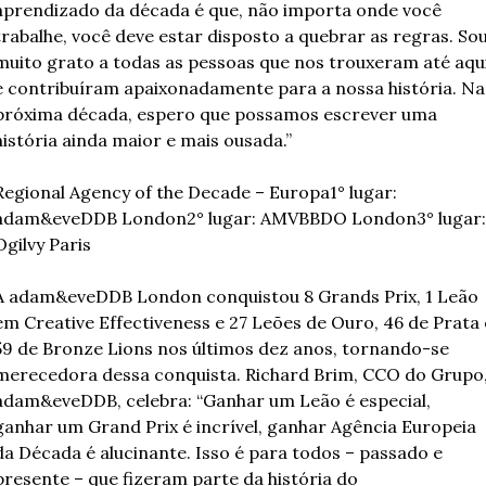
aprendizado da década é que, não importa onde você 
trabalhe, você deve estar disposto a quebrar as regras. Sou
muito grato a todas as pessoas que nos trouxeram até aqui
e contribuíram apaixonadamente para a nossa história. Na 
próxima década, espero que possamos escrever uma 
história ainda maior e mais ousada.”
Regional Agency of the Decade – Europa
1° lugar: 
adam&eveDDB London
2° lugar: AMVBBDO London
3° lugar: 
Ogilvy Paris
A adam&eveDDB London conquistou 8 Grands Prix, 1 Leão 
em Creative Effectiveness e 27 Leões de Ouro, 46 de Prata e
59 de Bronze Lions nos últimos dez anos, tornando-se 
merecedora dessa conquista. Richard Brim, CCO do Grupo,
adam&eveDDB, celebra: “Ganhar um Leão é especial, 
ganhar um Grand Prix é incrível, ganhar Agência Europeia 
da Década é alucinante. Isso é para todos – passado e 
presente – que fizeram parte da história do 