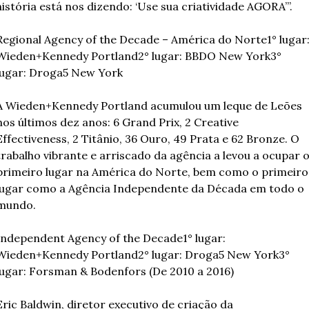
história está nos dizendo: ‘Use sua criatividade AGORA’”.
Regional Agency of the Decade – América do Norte
1° lugar:
Wieden+Kennedy Portland
2° lugar: BBDO New York
3° 
lugar: Droga5 New York
A Wieden+Kennedy Portland acumulou um leque de Leões 
nos últimos dez anos: 6 Grand Prix, 2 Creative 
Effectiveness, 2 Titânio, 36 Ouro, 49 Prata e 62 Bronze. O 
trabalho vibrante e arriscado da agência a levou a ocupar o
primeiro lugar na América do Norte, bem como o primeiro 
lugar como a Agência Independente da Década em todo o 
mundo.
Independent Agency of the Decade
1° lugar: 
Wieden+Kennedy Portland
2° lugar: Droga5 New York
3° 
lugar: Forsman & Bodenfors (De 2010 a 2016)
Eric Baldwin, diretor executivo de criação da 