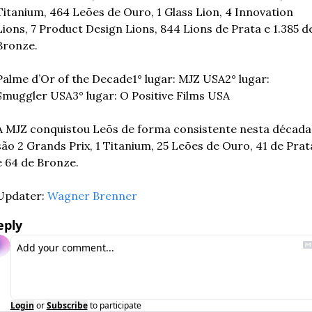
Titanium, 464 Leões de Ouro, 1 Glass Lion, 4 Innovation 
Lions, 7 Product Design Lions, 844 Lions de Prata e 1.385 de
Bronze.
Palme d’Or of the Decade
1° lugar: MJZ USA
2° lugar: 
Smuggler USA
3° lugar: O Positive Films USA
A MJZ conquistou Leõs de forma consistente nesta década,
são 2 Grands Prix, 1 Titanium, 25 Leões de Ouro, 41 de Prata
e 64 de Bronze.
Updater: 
Wagner Brenner
eply
Login
or
Subscribe
to participate