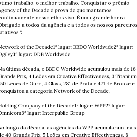
ótimo trabalho, o melhor trabalho. Conquistar o prêmio 
Agency of the Decade é prova de que mantemos 
continuamente nosso ethos vivo. É uma grande honra. 
Obrigado a todos da agência e a todos os nossos parceiros
criativos “.
Network of the Decade
1° lugar: BBDO Worldwide
2° lugar: 
Ogilvy
3° lugar: DDB Worldwide
Na última década, o BBDO Worldwide acumulou mais de 16 
Grands Prix, 4 Leões em Creative Effectiveness, 3 Titanium,
150 Leões de Ouro, 4 Glass, 281 de Prata e 471 de Bronze e 
conquistou a categoria Network of the Decade.
Holding Company of the Decade
1° lugar: WPP
2° lugar: 
Omnicom
3° lugar: Interpublic Group
Ao longo da década, as agências da WPP acumularam mais 
de 40 Grands Prix, 5 Leões em Creative Effectiveness, 8 