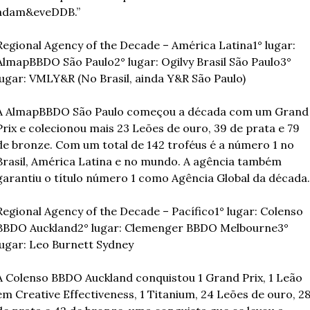
adam&eveDDB.”
Regional Agency of the Decade – América Latina
1° lugar: 
AlmapBBDO São Paulo
2° lugar: Ogilvy Brasil São Paulo
3° 
lugar: VMLY&R (No Brasil, ainda Y&R São Paulo)
A AlmapBBDO São Paulo começou a década com um Grand 
Prix e colecionou mais 23 Leões de ouro, 39 de prata e 79 
de bronze. Com um total de 142 troféus é a número 1 no 
Brasil, América Latina e no mundo. A agência também 
garantiu o título número 1 como Agência Global da década.
Regional Agency of the Decade – Pacífico
1° lugar: Colenso 
BBDO Auckland
2° lugar: Clemenger BBDO Melbourne
3° 
lugar: Leo Burnett Sydney
A Colenso BBDO Auckland conquistou 1 Grand Prix, 1 Leão 
em Creative Effectiveness, 1 Titanium, 24 Leões de ouro, 28