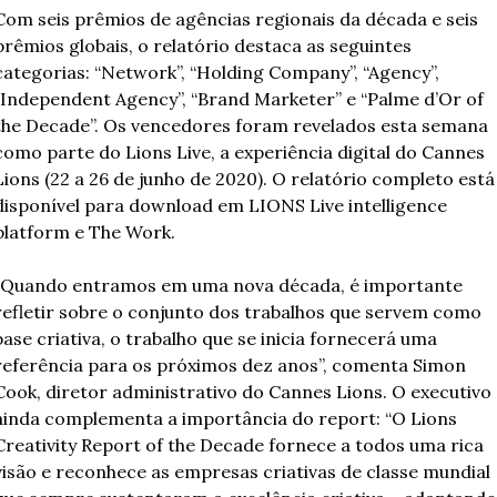
Com seis prêmios de agências regionais da década e seis 
prêmios globais, o relatório destaca as seguintes 
categorias: “Network”, “Holding Company”, “Agency”, 
“Independent Agency”, “Brand Marketer” e “Palme d’Or of 
the Decade”. Os vencedores foram revelados esta semana 
como parte do Lions Live, a experiência digital do Cannes 
Lions (22 a 26 de junho de 2020). O relatório completo está 
disponível para download em LIONS Live intelligence 
platform e The Work.
“Quando entramos em uma nova década, é importante 
refletir sobre o conjunto dos trabalhos que servem como 
base criativa, o trabalho que se inicia fornecerá uma 
referência para os próximos dez anos”, comenta Simon 
Cook, diretor administrativo do Cannes Lions. O executivo 
ainda complementa a importância do report: “O Lions 
Creativity Report of the Decade fornece a todos uma rica 
visão e reconhece as empresas criativas de classe mundial 