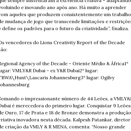
que sempre sustentaram a excelência criativa – adaptando,
evoluindo e inovando ano após ano. Há muito a aprender 
com aqueles que produzem consistentemente um trabalho 
de mudança de jogo que transcende limitações e restrições
e define os padrões para o futuro da criatividade”, finaliza.
Os vencedores do Lions Creativity Report of the Decade 
são:
Regional Agency of the Decade – Oriente Médio & África
1° 
lugar: VMLY&R Dubai – ex Y&R Dubai
2° lugar: 
TBWA\Hunt\Lascaris Johannesburg
3° lugar: Ogilvy 
Johannesburg
Somando o impressionante número de 44 Leões, a VMLY&R
Dubai é merecedora do primeiro lugar. Conquistar 9 Leões 
de Ouro, 17 de Prata e 18 de Bronze demonstra a produção 
criativa inovadora nesta década. Kalpesh Patankar, diretor 
de criação da VMLY & R MENA, comenta: “Nosso grande 