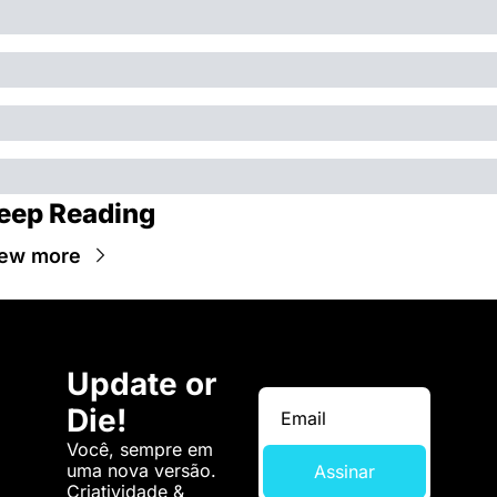
eep Reading
ew more
Update or 
Die!
Você, sempre em 
uma nova versão. 
Assinar
Criatividade & 