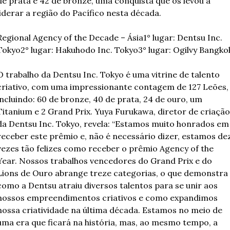
de prata e 42 de bronze, uma conquista que os levou a 
liderar a região do Pacífico nesta década.
Regional Agency of the Decade – Ásia
1° lugar: Dentsu Inc. 
Tokyo
2° lugar: Hakuhodo Inc. Tokyo
3° lugar: Ogilvy Bangko
O trabalho da Dentsu Inc. Tokyo é uma vitrine de talento 
criativo, com uma impressionante contagem de 127 Leões, 
incluindo: 60 de bronze, 40 de prata, 24 de ouro, um 
Titanium e 2 Grand Prix. Yuya Furukawa, diretor de criação 
da Dentsu Inc. Tokyo, revela: “Estamos muito honrados em 
receber este prêmio e, não é necessário dizer, estamos dez
vezes tão felizes como receber o prêmio Agency of the 
Year. Nossos trabalhos vencedores do Grand Prix e do 
Lions de Ouro abrange treze categorias, o que demonstra 
como a Dentsu atraiu diversos talentos para se unir aos 
nossos empreendimentos criativos e como expandimos 
nossa criatividade na última década. Estamos no meio de 
uma era que ficará na história, mas, ao mesmo tempo, a 