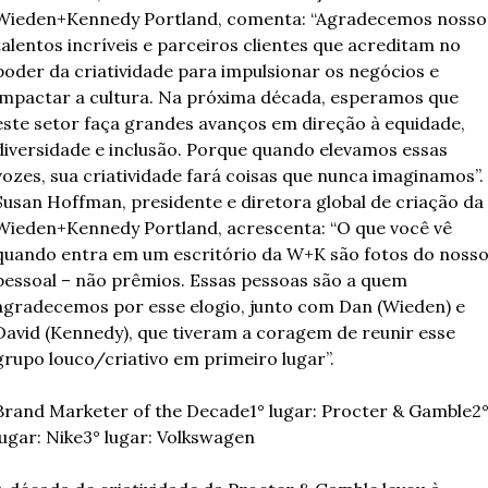
Wieden+Kennedy Portland, comenta: “Agradecemos nossos
talentos incríveis e parceiros clientes que acreditam no 
poder da criatividade para impulsionar os negócios e 
impactar a cultura. Na próxima década, esperamos que 
este setor faça grandes avanços em direção à equidade, 
diversidade e inclusão. Porque quando elevamos essas 
vozes, sua criatividade fará coisas que nunca imaginamos”. 
Susan Hoffman, presidente e diretora global de criação da 
Wieden+Kennedy Portland, acrescenta: “O que você vê 
quando entra em um escritório da W+K são fotos do nosso
pessoal – não prêmios. Essas pessoas são a quem 
agradecemos por esse elogio, junto com Dan (Wieden) e 
David (Kennedy), que tiveram a coragem de reunir esse 
grupo louco/criativo em primeiro lugar”.
Brand Marketer of the Decade
1° lugar: Procter & Gamble
2°
lugar: Nike
3° lugar: Volkswagen