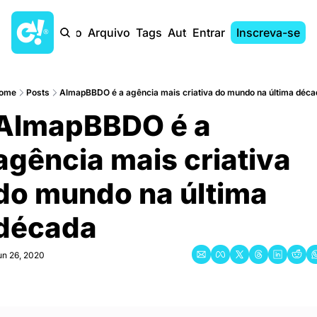
Início
Arquivo
Tags
Autores
Entrar
Inscreva-se
ome
Posts
AlmapBBDO é a agência mais criativa do mundo na última déca
AlmapBBDO é a 
agência mais criativa 
do mundo na última 
década
un 26, 2020