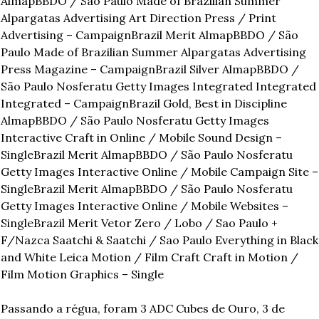
AlmapBBDO / São Paulo Made of Brazilian Summer 
Alpargatas Advertising Art Direction Press / Print 
Advertising – Campaign
Brazil Merit AlmapBBDO / São 
Paulo Made of Brazilian Summer Alpargatas Advertising 
Press Magazine – Campaign
Brazil Silver AlmapBBDO / 
São Paulo Nosferatu Getty Images Integrated Integrated 
Integrated – Campaign
Brazil Gold, Best in Discipline 
AlmapBBDO / São Paulo Nosferatu Getty Images 
Interactive Craft in Online / Mobile Sound Design – 
Single
Brazil Merit AlmapBBDO / São Paulo Nosferatu 
Getty Images Interactive Online / Mobile Campaign Site – 
Single
Brazil Merit AlmapBBDO / São Paulo Nosferatu 
Getty Images Interactive Online / Mobile Websites – 
Single
Brazil Merit Vetor Zero / Lobo / Sao Paulo + 
F/Nazca Saatchi & Saatchi / Sao Paulo Everything in Black 
and White Leica Motion / Film Craft Craft in Motion / 
Film Motion Graphics – Single
Passando a régua, foram 3 ADC Cubes de Ouro, 3 de 