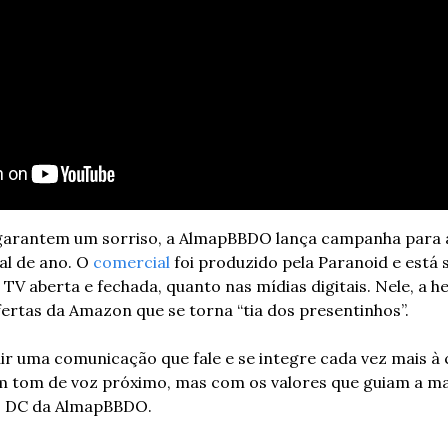
arantem um sorriso, a AlmapBBDO lança campanha para a
l de ano. O 
comercial
 foi produzido pela Paranoid e está 
 TV aberta e fechada, quanto nas mídias digitais. Nele, a h
fertas da Amazon que se torna “tia dos presentinhos”.
ir uma comunicação que fale e se integre cada vez mais à cu
um tom de voz próximo, mas com os valores que guiam a ma
, DC da AlmapBBDO.