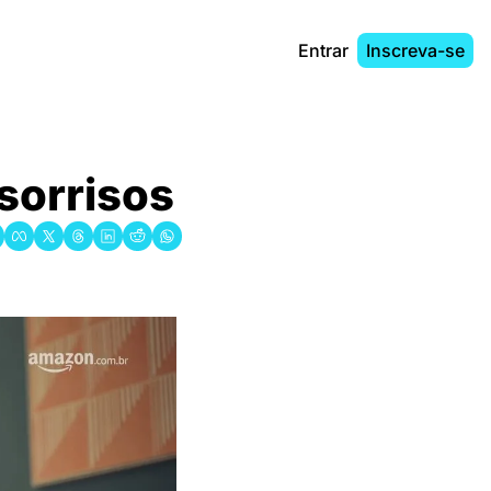
Entrar
Inscreva-se
orrisos