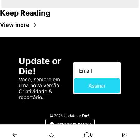
Keep Reading
View more
Update or 
Die!
Você, sempre em 
uma nova versão. 
Assinar
Criatividade & 
repertório.
© 2026 Update or Die!.
Powered by beehiiv
0