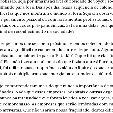
rofissão, seja por uma insaciável curiosidade de voyeur so
olhando para fora. Dia após dia, nessa sequência de calendá
frestas que nos mostram o mundo aí fora. Seja em observa
er puramente pessoal ou com ferramentas profissionais, o 
ertas convicções pré-pandêmicas. Esta é uma delas: por q
sinal de reconhecimento na sociedade?
 esperamos que seja bem próximo, teremos colecionado bel
ealizamos anualmente para o ‘Estadão’. O que foi que elas f
? Elas não fizeram nada mais do que faziam antes! Porém, 
foi utilizar suas competências além do limite das suas rot
spitais multiplicaram sua energia para atender e cuidar de
ejo compreenderam mais do que nunca a importância de ou
finados. Nada que essas empresas, hospitais e outras orga
 nunca na intensidade que foram levados a realizar agora
a e compromisso. As empresas que serão lembradas com car
arrivistas. Que não usaram nossa fragilidade, destes difí