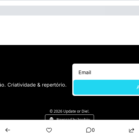
. Criatividade & repertório.
A
© 2026 Update or Die!.
Powered by beehiiv
0