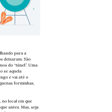
lhando para a 
s deixaram. São 
os do “túnel”. Uma 
o se aquela 
go e vai até o 
uenas forminhas, 
 no local em que 
ue antes. Mas, seja 