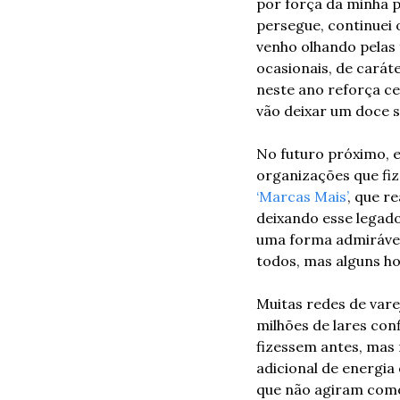
por força da minha p
persegue, continuei 
venho olhando pelas 
ocasionais, de carát
neste ano reforça c
vão deixar um doce 
No futuro próximo, e
‘Marcas Mais’
, que r
deixando esse legado
uma forma admirável, 
todos, mas alguns ho
Muitas redes de var
milhões de lares con
fizessem antes, mas
adicional de energi
que não agiram como 