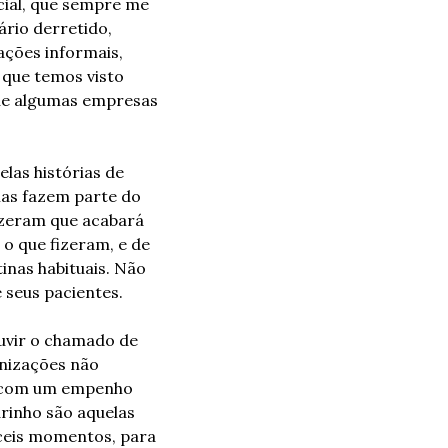
cial, que sempre me 
rio derretido, 
ções informais, 
que temos visto 
ue algumas empresas 
as histórias de 
organizações que fizeram algo difícil de esquecer, durante este período. Algumas fazem parte do 
izeram que acabará 
o que fizeram, e de 
inas habituais. Não 
 seus pacientes.
vir o chamado de 
nizações não 
, com um empenho 
inho são aquelas 
ceis momentos, para 