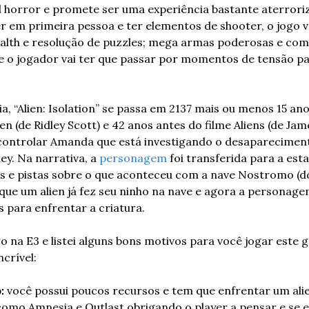
al horror e promete ser uma experiência bastante aterroriz
r em primeira pessoa e ter elementos de shooter, o jogo v
alth e resolução de puzzles; mega armas poderosas e com
 e o jogador vai ter que passar por momentos de tensão par
ia, “Alien: Isolation” se passa em 2137 mais ou menos 15 an
en (de Ridley Scott) e 42 anos antes do filme Aliens (de Ja
controlar Amanda que está investigando o desapareciment
ey. Na narrativa, a 
personagem
 foi transferida para a est
os e pistas sobre o que aconteceu com a nave Nostromo (do
que um alien já fez seu ninho na nave e agora a personagem 
 para enfrentar a criatura.
o na E3 e listei alguns bons motivos para você jogar este 
crível:
:
 você possui poucos recursos e tem que enfrentar um ali
omo Amnesia e Outlast obrigando o player a pensar e se e