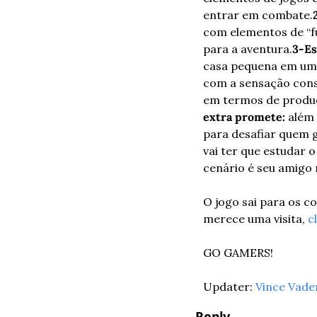
entrar em combate.
com elementos de “f
para a aventura.
3-Es
casa pequena em um b
com a sensação cons
em termos de produç
extra promete:
 além 
para desafiar quem 
vai ter que estudar 
cenário é seu amigo n
O jogo sai para os co
merece uma visita, 
c
GO GAMERS!
Updater: 
Vince Vade
Reply