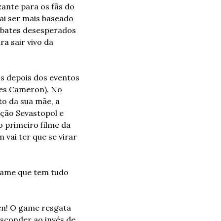
ante para os fãs do 
ai ser mais baseado 
bates desesperados 
a sair vivo da 
os depois dos eventos 
mes Cameron). No 
o da sua mãe, a 
ação Sevastopol e 
 primeiro filme da 
vai ter que se virar 
game que tem tudo 
en! O game resgata 
sconder ao invés de 