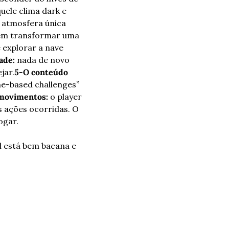
quele clima dark e 
atmosfera única 
em transformar uma 
 explorar a nave 
ade:
 nada de novo 
jar.
5-O conteúdo 
me-based challenges” 
 movimentos:
 o player 
 ações ocorridas. O 
ogar.
l está bem bacana e 