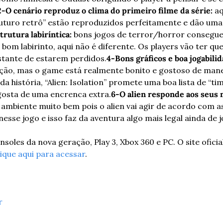
2-O cenário reproduz o clima do primeiro filme da série:
 a
uturo retrô” estão reproduzidos perfeitamente e dão uma 
trutura labiríntica:
 bons jogos de terror/horror consegu
om labirinto, aqui não é diferente. Os players vão ter que
tante de estarem perdidos.
4-Bons gráficos e boa jogabilid
ão, mas o game está realmente bonito e gostoso de mane
da história, “Alien: Isolation” promete uma boa lista de “ti
gosta de uma encrenca extra.
6-O alien responde aos seus
o ambiente muito bem pois o alien vai agir de acordo com as
esse jogo e isso faz da aventura algo mais legal ainda de j
nsoles da nova geração, Play 3, Xbox 360 e PC. O site oficia
lique aqui para acessar
.
r