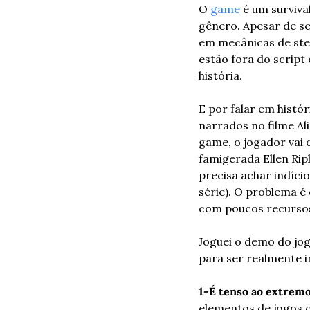
O 
game
 é um surviv
gênero. Apesar de se
em mecânicas de ste
estão fora do script
história.
E por falar em histór
narrados no filme Ali
game, o jogador vai 
famigerada Ellen Ripl
precisa achar indíci
série). O problema é 
com poucos recursos
Joguei o demo do jog
para ser realmente in
1-É tenso ao extremo
elementos de jogos c