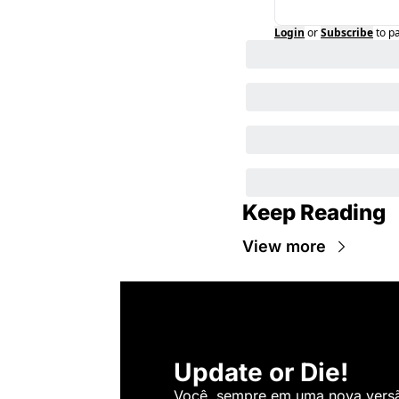
Login
or
Subscribe
to p
Keep Reading
View more
Update or Die!
Você, sempre em uma nova versão