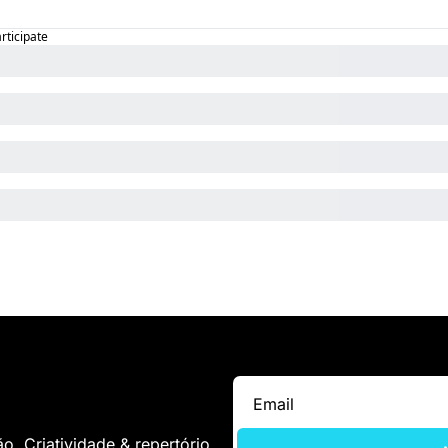
articipate
. Criatividade & repertório.