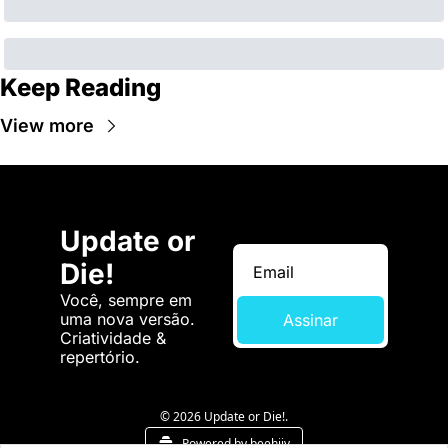
Keep Reading
View more
Update or 
Die!
Você, sempre em 
uma nova versão. 
Assinar
Criatividade & 
repertório.
© 2026 Update or Die!.
Powered by beehiiv