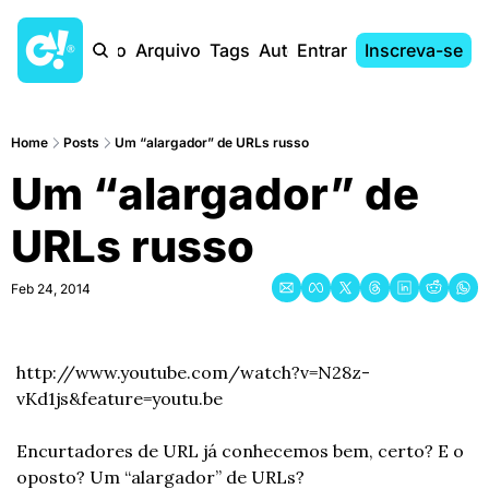
Início
Arquivo
Tags
Autores
Entrar
Inscreva-se
Home
Posts
Um “alargador” de URLs russo
Um “alargador” de 
URLs russo
Feb 24, 2014
http://www.youtube.com/watch?v=N28z-
vKd1js&feature=youtu.be
Encurtadores de URL já conhecemos bem, certo? E o 
oposto? Um “alargador” de URLs?