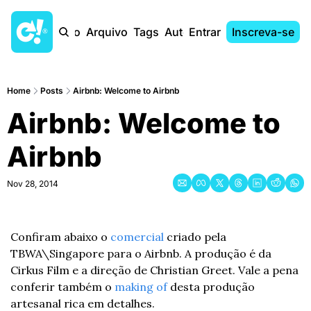
Início
Arquivo
Tags
Autores
Entrar
Inscreva-se
Home
Posts
Airbnb: Welcome to Airbnb
Airbnb: Welcome to 
Airbnb
Nov 28, 2014
Confiram abaixo o 
comercial
 criado pela 
TBWA\Singapore para o Airbnb. A produção é da 
Cirkus Film e a direção de Christian Greet. Vale a pena 
conferir também o 
making of
 desta produção 
artesanal rica em detalhes.