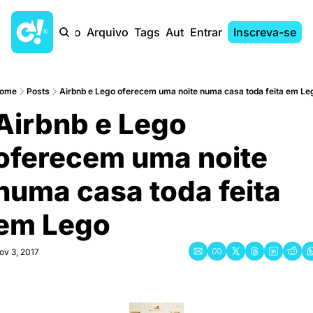
Início
Arquivo
Tags
Autores
Entrar
Inscreva-se
ome
Posts
Airbnb e Lego oferecem uma noite numa casa toda feita em Le
Airbnb e Lego 
oferecem uma noite 
numa casa toda feita 
em Lego
ov 3, 2017