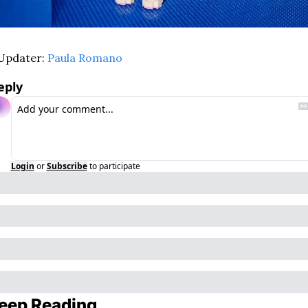
Updater: 
Paula Romano
eply
Login
or
Subscribe
to participate
eep Reading