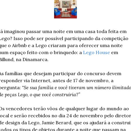
Já imaginou passar uma noite em uma casa toda feita em 
Lego? Isso pode ser possível participando da competição 
que o Airbnb e a Lego criaram para oferecer uma noite 
num espaço feito com o brinquedo: a 
Lego House
 em 
Billund, na Dinamarca.
As famílias que desejam participar do concurso devem 
responder via Internet, antes de 17 de novembro, a 
pergunta:
 “Se sua família e você tiveram um número ilimitado
de peças Lego, o que você construiria?”
Os vencedores terão vôos de qualquer lugar do mundo ao 
local e serão recebidos no dia 24 de novembro pelo diretor
de design da Lego, Jamie Berard, que os ajudará a construir
todos os tipos de objetos durante a noite que passam na 