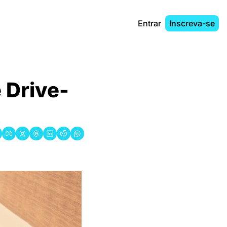
Entrar
Inscreva-se
́ Drive-