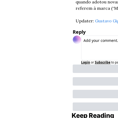
quando adotou novas
referem à marca (“Mé
Updater: 
Gustavo Gi
Reply
Login
or
Subscribe
to p
Keep Reading