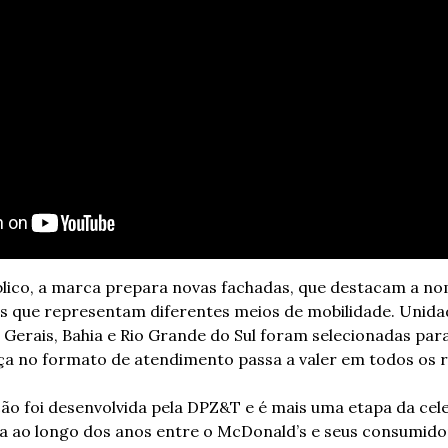
blico, a marca prepara novas fachadas, que destacam a n
s que representam diferentes meios de mobilidade. Unidad
s Gerais, Bahia e Rio Grande do Sul foram selecionadas par
ça no formato de atendimento passa a valer em todos os r
o foi desenvolvida pela DPZ&T e é mais uma etapa da cele
a ao longo dos anos entre o McDonald’s e seus consumido