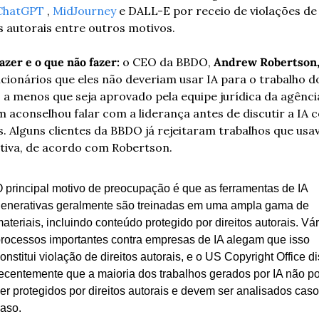
ChatGPT
 , 
MidJourney
 e DALL-E por receio de violações de 
s autorais entre outros motivos.
azer e o que não fazer:
 o CEO da BBDO,
 Andrew Robertson
cionários que eles não deveriam usar IA para o trabalho do
, a menos que seja aprovado pela equipe jurídica da agência;
aconselhou falar com a liderança antes de discutir a IA c
s. Alguns clientes da BBDO já rejeitaram trabalhos que usav
tiva, de acordo com Robertson.
 principal motivo de preocupação é que as ferramentas de IA 
enerativas geralmente são treinadas em uma ampla gama de 
ateriais, incluindo conteúdo protegido por direitos autorais. Vár
rocessos importantes contra empresas de IA alegam que isso 
onstitui violação de direitos autorais, e o US Copyright Office di
ecentemente que a maioria dos trabalhos gerados por IA não p
er protegidos por direitos autorais e devem ser analisados ​​caso 
aso.