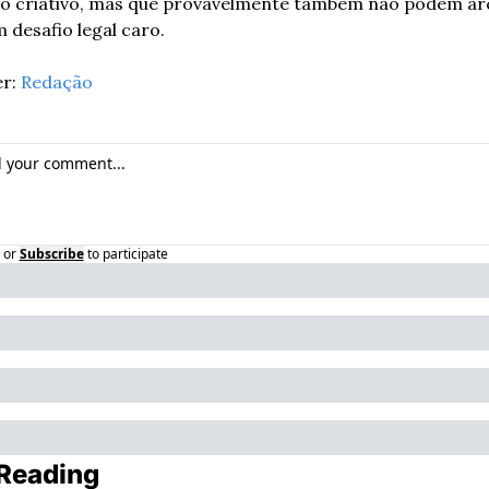
ho criativo, mas que provavelmente também não podem arc
desafio legal caro.
r: 
Redação
or
Subscribe
to participate
Reading