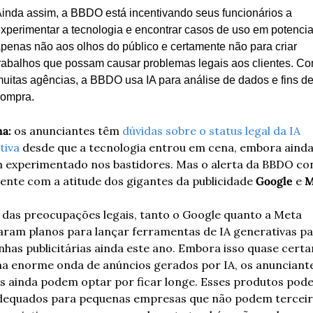
inda assim, a BBDO está incentivando seus funcionários a 
xperimentar a tecnologia e encontrar casos de uso em potencial
penas não aos olhos do público e certamente não para criar 
rabalhos que possam causar problemas legais aos clientes. Co
uitas agências, a BBDO usa IA para análise de dados e fins de
ompra.
a:
 os anunciantes têm
 dúvidas sobre o status legal da IA ​​
tiva
 desde que a tecnologia entrou em cena, embora ainda
 experimentado nos bastidores. Mas o alerta da BBDO con
ente com a atitude dos gigantes da publicidade
 Google
 e
 
 das preocupações legais, tanto o Google quanto a Meta 
aram planos para lançar ferramentas de IA generativas pa
has publicitárias ainda este ano. Embora isso quase certa
ma enorme onda de anúncios gerados por IA, os anunciante
s ainda podem optar por ficar longe. Esses produtos pode
dequados para pequenas empresas que não podem terceiri