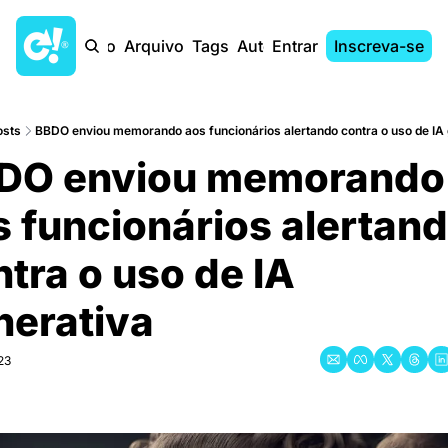
Início
Arquivo
Tags
Autores
Entrar
Inscreva-se
osts
BBDO enviou memorando aos funcionários alertando contra o uso de IA
DO enviou memorando 
 funcionários alertand
tra o uso de IA 
nerativa
23