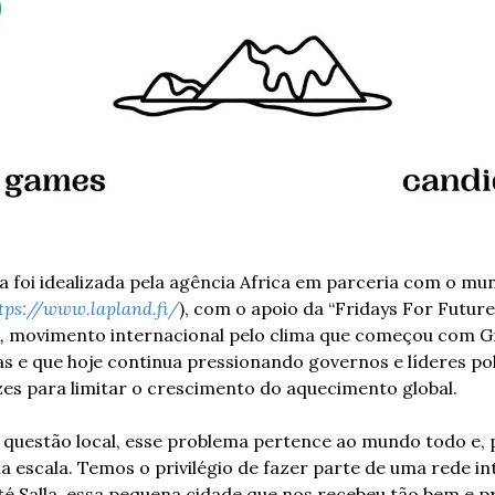
la foi idealizada pela agência Africa em parceria com o munic
tps://www.lapland.fi/
), com o apoio da “Fridays For Future”
,
 movimento internacional pelo clima que começou com Gr
as e que hoje continua pressionando governos e líderes pol
es para limitar o crescimento do aquecimento global.
questão local, esse problema pertence ao mundo todo e, po
 escala. Temos o privilégio de fazer parte de uma rede in
até Salla, essa pequena cidade que nos recebeu tão bem e 