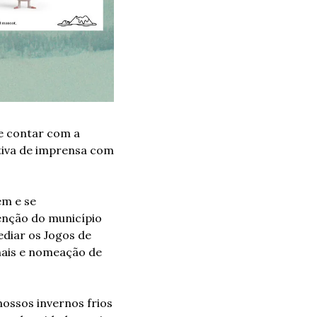
e contar com a 
etiva de imprensa com 
m e se 
enção do município 
diar os Jogos de 
nais e nomeação de 
ossos invernos frios 