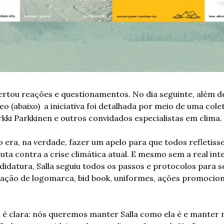
rtou reações e questionamentos. No dia seguinte, além d
o (abaixo)  a iniciativa foi detalhada por meio de uma col
Erkki Parkkinen e outros convidados especialistas em clima.
o era, na verdade, fazer um apelo para que todos refletisse
luta contra a crise climática atual. E mesmo sem a real int
idatura, Salla seguiu todos os passos e protocolos para se
riação de logomarca, bid book, uniformes, ações promocio
 é clara: nós queremos manter Salla como ela é e manter n