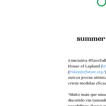
A iniciativa #SaveSal
House of Lapland (
ht
(
fridaysforfuture.org/
)
outros jovens ativist
criem medidas eficaz
“Muito mais que uma 
discutido em tamanha
possibilitou chegar 