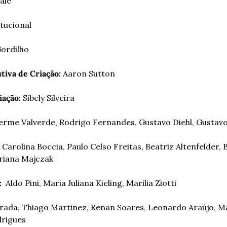
Vale
itucional
Gordilho
tiva de Criação: 
Aaron Sutton
ação: 
Sibely Silveira
erme Valverde, Rodrigo Fernandes, Gustavo Diehl, Gustav
 Carolina Boccia, Paulo Celso Freitas, Beatriz Altenfelder, B
riana Majczak
:
  Aldo Pini, Maria Juliana Kieling, Marilia Ziotti
rada, Thiago Martinez, Renan Soares, Leonardo Araújo, M
rigues