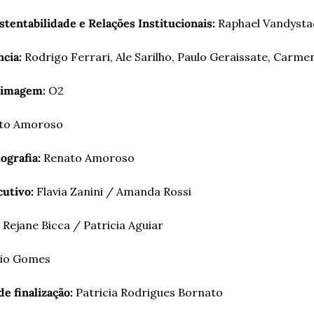
stentabilidade e Relações Institucionais:
 Raphael Vandysta
cia:
 Rodrigo Ferrari, Ale Sarilho, Paulo Geraissate, Carmen
 imagem:
 O2
ato Amoroso
ografia:
 Renato Amoroso
utivo:
 Flavia Zanini / Amanda Rossi
 Rejane Bicca / Patricia Aguiar
bio Gomes
e finalização:
 Patricia Rodrigues Bornato