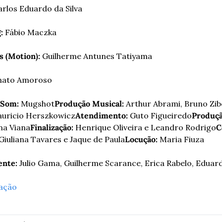
arlos Eduardo da Silva
:
 Fábio Maczka
s (Motion):
 Guilherme Antunes Tatiyama
nato Amoroso
 Som:
 Mugshot
Produção Musical:
 Arthur Abrami, Bruno Zib
auricio Herszkowicz
Atendimento:
 Guto Figueiredo
Produçã
ana Viana
Finalização:
 Henrique Oliveira e Leandro Rodrigo
C
 Giuliana Tavares e Jaque de Paula
Locução:
 Maria Fiuza
ente: 
Julio Gama, Guilherme Scarance, Erica Rabelo, Edua
ação