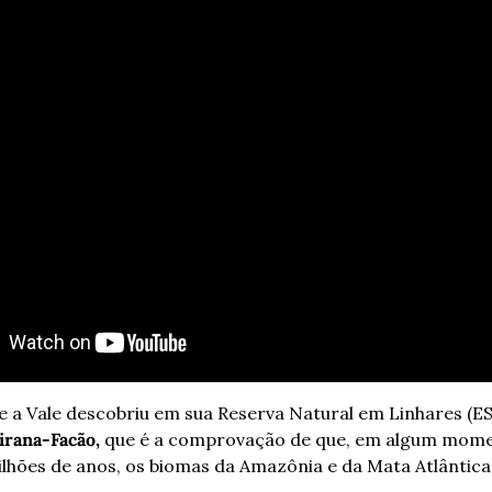
a Vale descobriu em sua Reserva Natural em Linhares (ES),
irana-Facão, 
que
é a comprovação de que, em algum mome
milhões de anos, os biomas da Amazônia e da Mata Atlântic