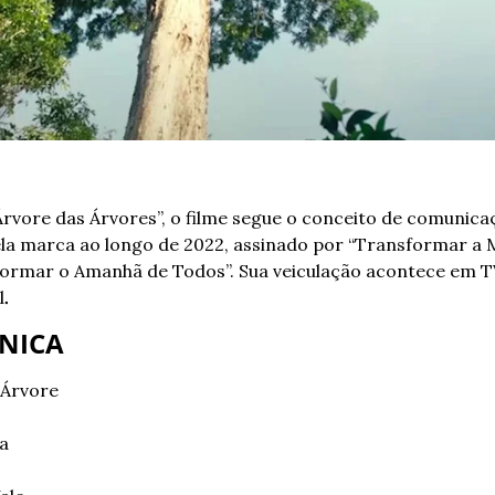
 Árvore das Árvores”, o filme segue o conceito de comunicaç
la marca ao longo de 2022, assinado por “Transformar a 
ormar o Amanhã de Todos”. Sua veiculação acontece em TV
l
.
CNICA
 Árvore
ca