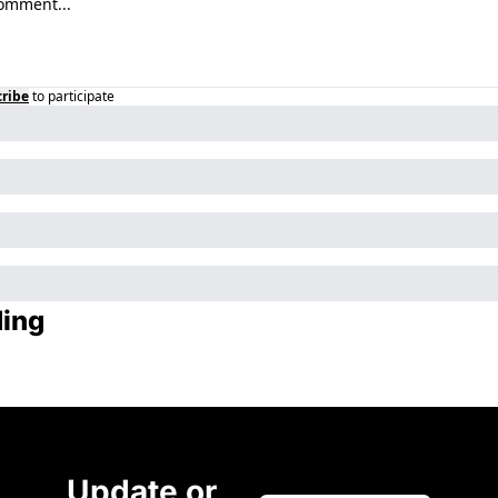
ribe
to participate
ing
Update or 