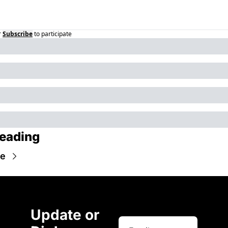
r
Subscribe
to participate
eading
re
Update or 