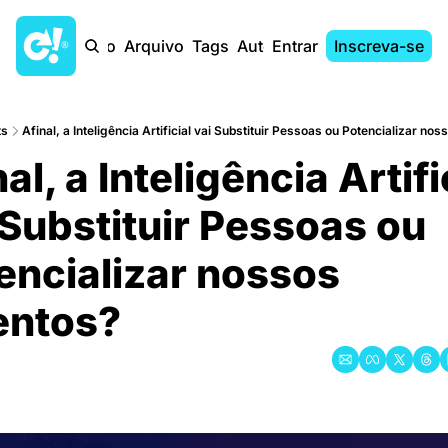
Início
Arquivo
Tags
Autores
Entrar
Inscreva-se
ts
Afinal, a Inteligência Artificial vai Substituir Pessoas ou Potencializar no
al, a Inteligência Artific
 Substituir Pessoas ou 
encializar nossos 
entos?