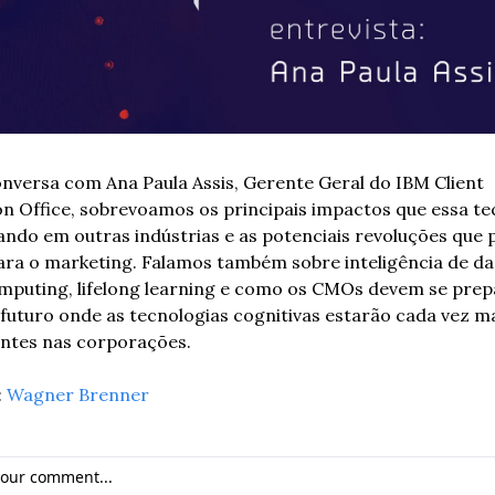
nversa com Ana Paula Assis, Gerente Geral do IBM Client 
on Office, sobrevoamos os principais impactos que essa tec
ando em outras indústrias e as potenciais revoluções que 
ara o marketing. Falamos também sobre inteligência de dad
mputing, lifelong learning e como os CMOs devem se prepa
futuro onde as tecnologias cognitivas estarão cada vez ma
ntes nas corporações.
 
Wagner Brenner