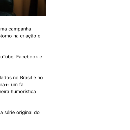
 uma campanha 
tomo na criação e 
uTube, Facebook e 
ados no Brasil e no 
ra+: um fã 
ira humorística 
 série original do 