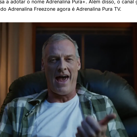
sa a adotar o nome Adrenalina Pura+. Além disso, o canal gr
do Adrenalina Freezone agora é Adrenalina Pura TV. 