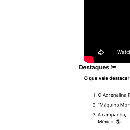
Destaques 🔦
O que vale destacar
O Adrenalina P
“Máquina Mortí
A campanha, co
México. 🌎