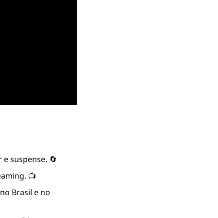
r e suspense. 🔄
eaming. 📺
o Brasil e no 