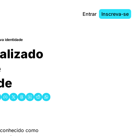
Entrar
Inscreva-se
ova identidade
alizado 
 
de
 conhecido como 