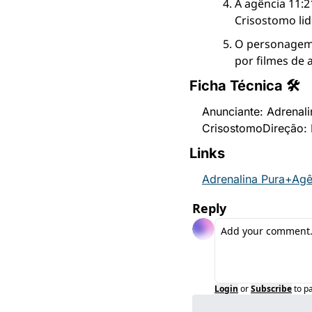
A agência 11:2
Crisostomo lid
O personagem 
por filmes de 
Ficha Técnica 🛠
Anunciante: Adrenal
Crisostomo
Direção: 
Links
Adrenalina Pura+
Agê
Reply
Login
or
Subscribe
to p