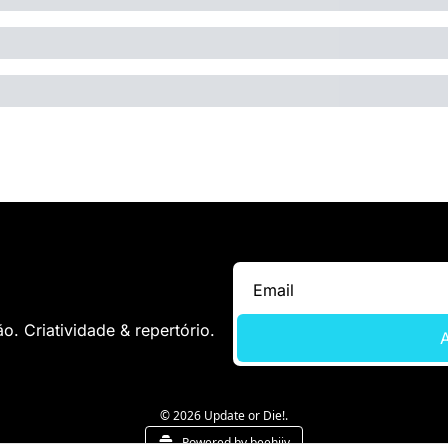
. Criatividade & repertório.
A
© 2026 Update or Die!.
Powered by beehiiv