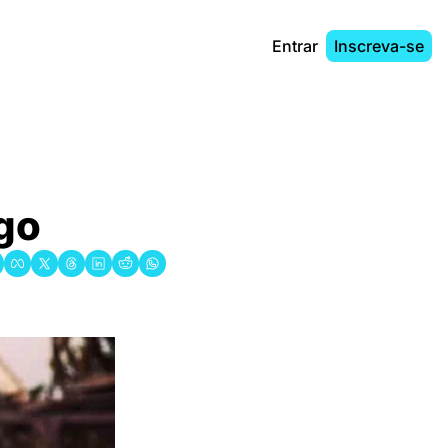
Entrar
Inscreva-se
go