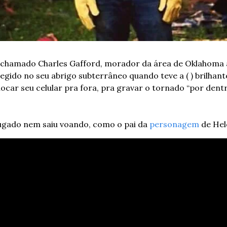
 chamado Charles Gafford, morador da área de Oklahoma a
gido no seu abrigo subterrâneo quando teve a ( ) brilhante (
locar seu celular pra fora, pra gravar o tornado “por dentro
ugado nem saiu voando, como o pai da 
personagem
 de He