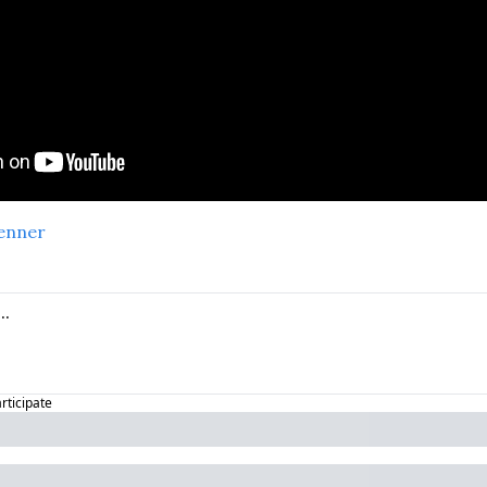
enner
articipate