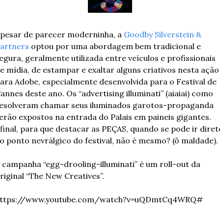
pesar de parecer moderninha, a 
Goodby Silverstein & 
artners
 optou por uma abordagem bem tradicional e 
egura, geralmente utilizada entre veículos e profissionais 
e mídia, de estampar e exaltar alguns criativos nesta ação 
ara Adobe, especialmente desenvolvida para o Festival de 
annes deste ano. Os “
advertising illuminati” (aiaiai) como 
esolveram chamar seus iluminados garotos-propaganda 
erão expostos na entrada do Palais em paineis gigantes. 
final, para que destacar as PEÇAS, quando se pode ir direto
o ponto nevrálgico do festival, não é mesmo? (ô maldade).
 campanha “egg-drooling-illuminati” é um roll-out da 
riginal “The New Creatives”.
ttps://www.youtube.com/watch?v=uQDmtCq4WRQ#