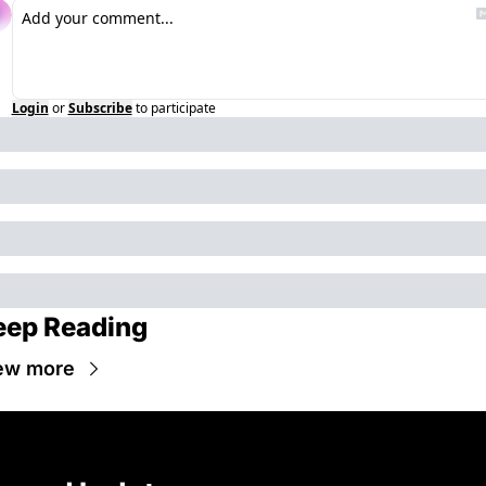
Login
or
Subscribe
to participate
eep Reading
ew more