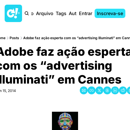
Início
Arquivo
Tags
Autores
Entrar
Inscreva-se
ome
Posts
Adobe faz ação esperta com os “advertising Illuminati” em Can
Adobe faz ação esperta
com os “advertising 
Illuminati” em Cannes
n 15, 2014