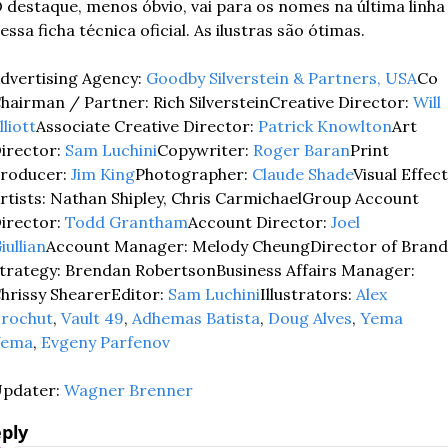
 destaque, menos óbvio, vai para os nomes na última linha 
essa ficha técnica oficial. As ilustras são ótimas.
dvertising Agency: 
Goodby Silverstein & Partners, USA
Co 
hairman / Partner: Rich Silverstein
Creative Director: 
Will 
lliott
Associate Creative Director: 
Patrick Knowlton
Art 
irector: 
Sam Luchini
Copywriter: 
Roger Baran
Print 
roducer: 
Jim King
Photographer: 
Claude Shade
Visual Effect
rtists: Nathan Shipley, Chris Carmichael
Group Account 
irector: 
Todd Grantham
Account Director: 
Joel 
iullian
Account Manager: Melody Cheung
Director of Brand 
trategy: Brendan Robertson
Business Affairs Manager: 
hrissy Shearer
Editor: 
Sam Luchini
Illustrators: 
Alex 
rochut
, 
Vault 49
, 
Adhemas Batista
, 
Doug Alves
, 
Yema 
Yema
, 
Evgeny Parfenov
pdater: 
Wagner Brenner
ply