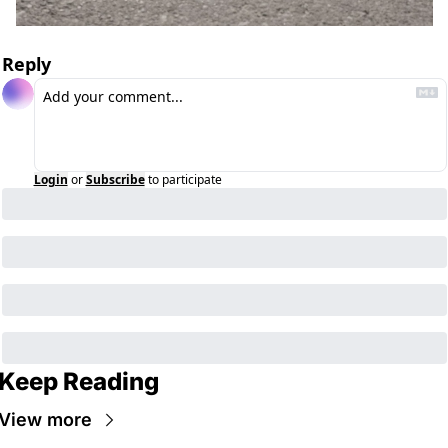
Reply
Login
or
Subscribe
to participate
Keep Reading
View more