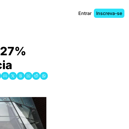
Entrar
Inscreva-se
 27% 
cia