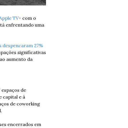
 Apple TV+
 com o 
stá enfrentando uma 
s despencaram 27%
ações significativas 
 ao aumento da 
 espaços de 
capital e à 
aços de coworking 
.
ses encerrados em 