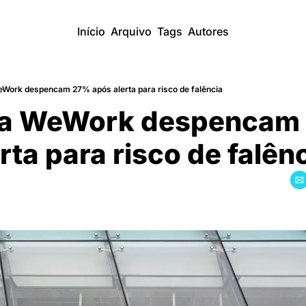
Início
Arquivo
Tags
Autores
eWork despencam 27% após alerta para risco de falência
 da WeWork despencam
rta para risco de falên