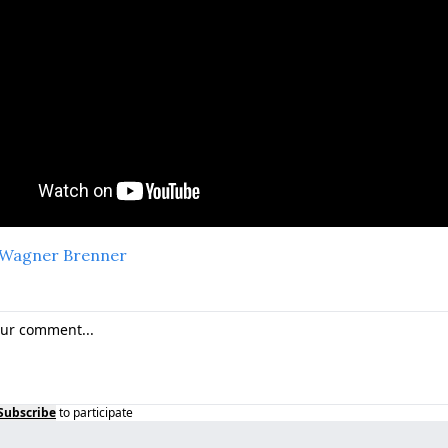
Wagner Brenner
Subscribe
to participate