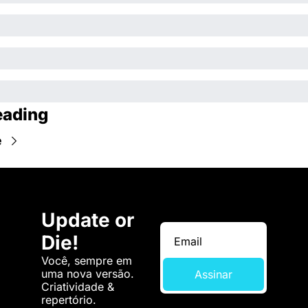
eading
e
Update or 
Die!
Você, sempre em 
uma nova versão. 
Assinar
Criatividade & 
repertório.