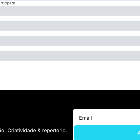
articipate
. Criatividade & repertório.
A