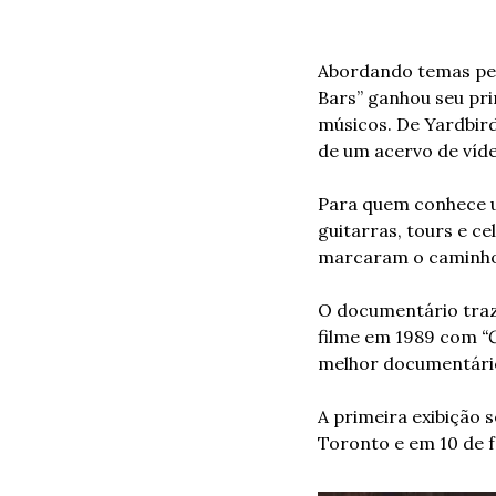
Abordando temas pesso
Bars” ganhou seu prim
músicos. De Yardbird
de um acervo de víde
Para quem conhece um
guitarras, tours e ce
marcaram o caminho
O documentário traz 
filme em 1989 com 
“
melhor documentári
A primeira exibição 
Toronto e em 10 de 