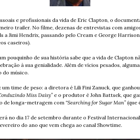
ais e profissionais da vida de Eric Clapton, o documentári
eiro trailer. No filme, dezenas de entrevistas com amigos,
s a Jimi Hendrix, passando pelo Cream e George Harrison 
os caseiros).
 pouquinho de sua história sabe que a vida de Clapton não
lebração à sua genialidade. Além de vícios pesados, alguma
 do músico.
um time de peso: a diretora é Lili Fini Zanuck, que ganhou
Conduzindo Miss Daisy”
 e o produtor é John Battsek, que ga
o de longa-metragem com 
“Searching for Sugar Man” 
(que 
será no dia 17 de setembro durante o Festival Internaciona
fevereiro do ano que vem chega ao canal Showtime.