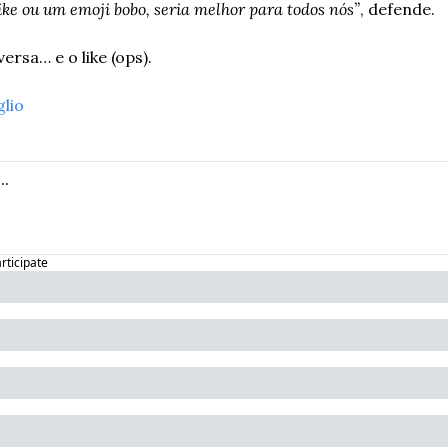
like ou um emoji bobo, seria melhor para todos nós”
, defende. 
versa… e o like (ops). 
glio
articipate