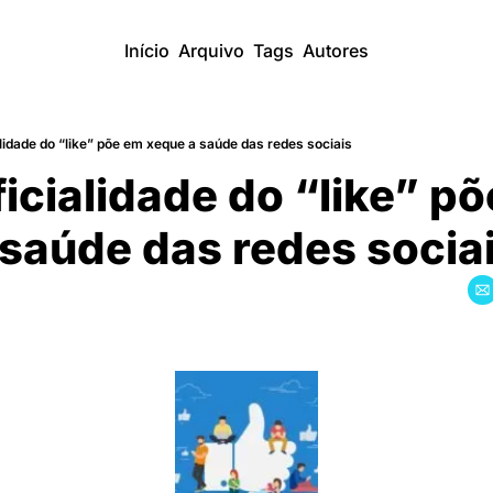
Início
Arquivo
Tags
Autores
lidade do “like” põe em xeque a saúde das redes sociais
icialidade do “like” põ
saúde das redes socia