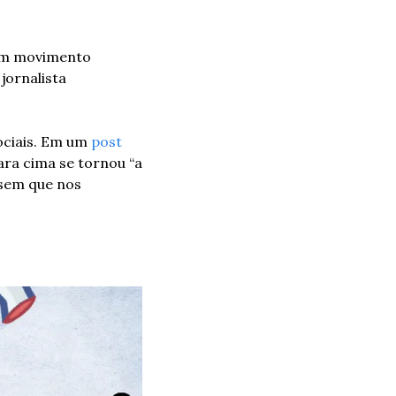
um movimento 
ornalista 
ociais. Em um 
post
ra cima se tornou “a 
sem que nos 