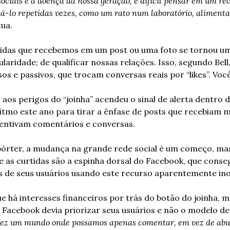
sociais é a doença da nossa geração, é difícil pensar em um re
ertá-lo repetidas vezes, como um rato num laboratório, aliment
ua. 
tidas que recebemos em um post ou uma foto se tornou um
aridade; de qualificar nossas relações. Isso, segundo Bell
s e passivos, que trocam conversas reais por “likes”. Voc
 aos perigos do “joinha” acendeu o sinal de alerta dentro 
tmo este ano para tirar a ênfase de posts que recebiam mai
entivam comentários e conversas.  
órter, a mudança na grande rede social é um começo, mas 
ue as curtidas são a espinha dorsal do Facebook, que conse
 de seus usuários usando este recurso aparentemente ino
que há interesses financeiros por trás do botão do joinha, m
 Facebook devia priorizar seus usuários e não o modelo de
vez um mundo onde possamos apenas comentar, em vez de ab