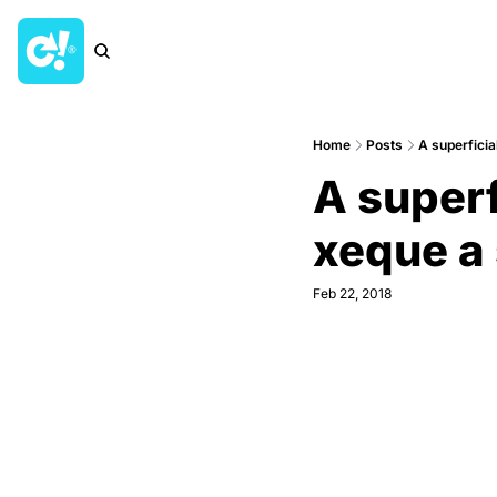
Home
Posts
A superficia
A superf
xeque a 
Feb 22, 2018