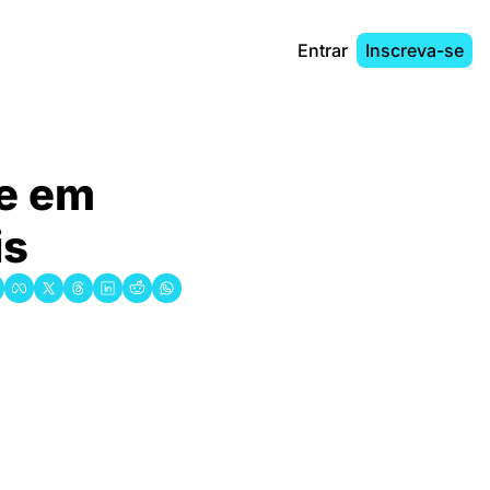
Entrar
Inscreva-se
e em 
is