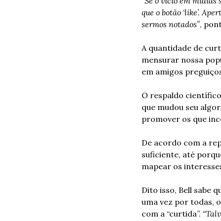
“Se o vício em mídias 
que o botão ‘like’. Ap
sermos notados”
, pont
A quantidade de cur
mensurar nossa popul
em amigos preguiçoso
O respaldo científico
que mudou seu algori
promover os que inc
De acordo com a rep
suficiente, até porq
mapear os interesses
Dito isso, Bell sabe 
uma vez por todas, o
com a “curtida”. 
“Tal