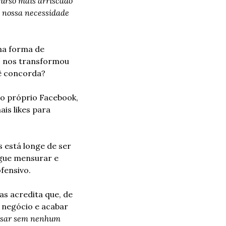
curso mais arriscado 
a nossa necessidade 
a forma de 
, nos transformou 
ê concorda? 
do próprio Facebook, 
s likes para 
está longe de ser 
gue mensurar e 
fensivo. 
as acredita que, de 
 negócio e acabar 
usar sem nenhum 