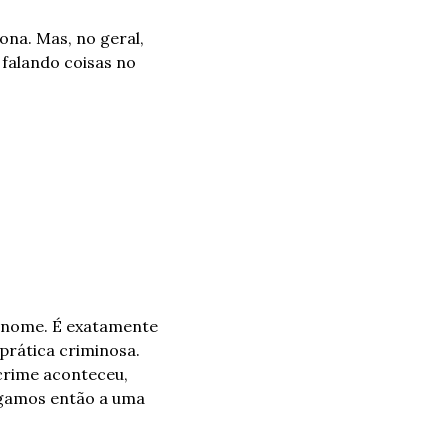
a. Mas, no geral, 
alando coisas no 
 nome. É exatamente 
rática criminosa. 
crime aconteceu, 
gamos então a uma 