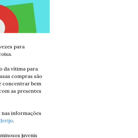
vezes para 
oisa. 
 da vítima para 
ssas compras são 
de concentrar bem 
com as presentes 
 nas informações 
derijo
.
minosos juvenis 