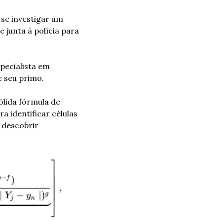
e investigar um 
e junta à polícia para 
specialista em 
e seu primo.
lida fórmula de 
 identificar células 
terroristas, o FBI a usa para encontrar serial killers, sendo também usada para descobrir 