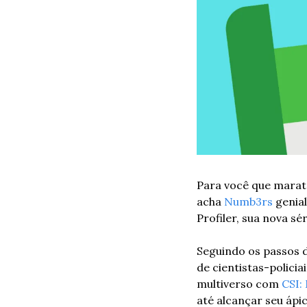
Para você que marat
acha 
Numb3rs
 genia
Profiler, sua nova sér
Seguindo os passos d
de cientistas-policia
multiverso com 
CSI:
até alcançar seu ápi