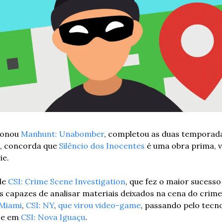
onou 
Manhunt: Unabomber
, completou as duas temporada
l, concorda que 
Silêncio dos Inocentes
 é uma obra prima, 
ie.
e 
CSI: Crime Scene Investigation
, que fez o maior sucesso
is capazes de analisar materiais deixados na cena do crime
 Miami
, 
CSI: NY
, 
que virou video-game
, passando pelo tecn
ce em 
CSI: Nova Iguaçu
. 