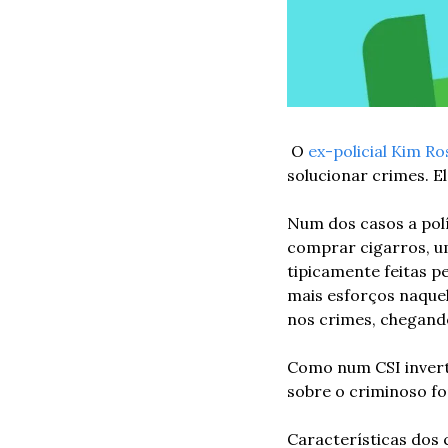
 O 
ex-policial Kim R
solucionar crimes. El
Num dos casos a polí
comprar cigarros, u
tipicamente feitas p
mais esforços naquel
nos crimes, chegand
Como num CSI inverti
sobre o criminoso fo
Características dos 