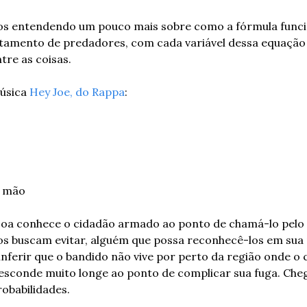
os entendendo um pouco mais sobre como a fórmula funcion
tamento de predadores, com cada variável dessa equação f
tre as coisas. 
úsica 
Hey Joe, do Rappa
:
a mão
ssoa conhece o cidadão armado ao ponto de chamá-lo pelo
os buscam evitar, alguém que possa reconhecê-los em sua p
 inferir que o bandido não vive por perto da região onde o 
sconde muito longe ao ponto de complicar sua fuga. Che
robabilidades.