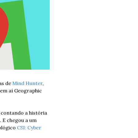
s de 
Mind Hunter
, 
vem aí Geographic 
 contando a história 
. E chegou a um 
ológico 
CSI: Cyber