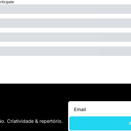
articipate
. Criatividade & repertório.
A