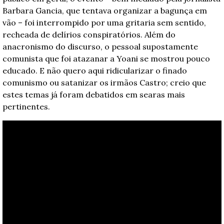
Barbara Gancia, que tentava organizar a bagunça em 
vão – foi interrompido por uma gritaria sem sentido, 
recheada de delírios conspiratórios. Além do 
anacronismo do discurso, o pessoal supostamente 
comunista que foi atazanar a Yoani se mostrou pouco 
educado. E não quero aqui ridicularizar o finado 
comunismo ou satanizar os irmãos Castro; creio que 
estes temas já foram debatidos em searas mais 
pertinentes.