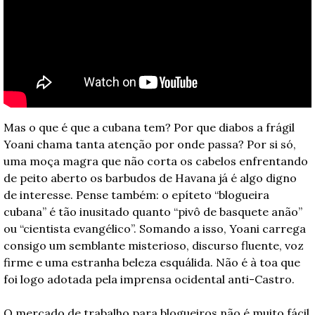
Mas o que é que a cubana tem? Por que diabos a frágil 
Yoani chama tanta atenção por onde passa? Por si só, 
uma moça magra que não corta os cabelos enfrentando 
de peito aberto os barbudos de Havana já é algo digno 
de interesse. Pense também: o epíteto “blogueira 
cubana” é tão inusitado quanto “pivô de basquete anão” 
ou “cientista evangélico”. Somando a isso, Yoani carrega 
consigo um semblante misterioso, discurso fluente, voz 
firme e uma estranha beleza esquálida. Não é à toa que 
foi logo adotada pela imprensa ocidental anti-Castro.
O mercado de trabalho para blogueiros não é muito fácil 