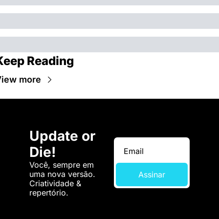
Keep Reading
View more
Update or 
Die!
Você, sempre em 
uma nova versão. 
Assinar
Criatividade & 
repertório.