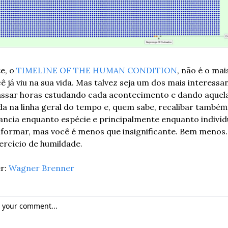
e, o 
TIMELINE OF THE HUMAN CONDITION
, não é o mai
ê já viu na sua vida. Mas talvez seja um dos mais interessan
ssar horas estudando cada acontecimento e dando aquela
da na linha geral do tempo e, quem sabe, recalibar tambéḿ
ncia enquanto espécie e principalmente enquanto indivídu
nformar, mas você é menos que insignificante. Bem menos.
rcício de humildade.
r: 
Wagner Brenner