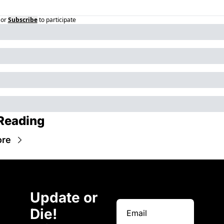
or
Subscribe
to participate
Reading
ore
Update or 
Die!