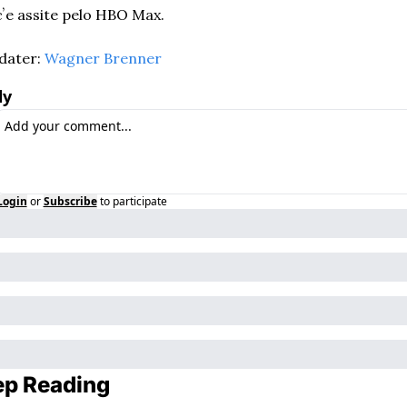
ʼe assite pelo HBO Max.
ater: 
Wagner Brenner
ly
Login
or
Subscribe
to participate
p Reading