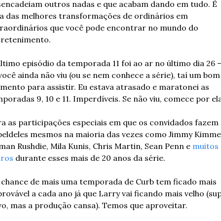
encadeiam outros nadas e que acabam dando em tudo. É 
 das melhores transformações de ordinários em 
raordinários que você pode encontrar no mundo do 
tretenimento.
ltimo episódio da temporada 11 foi ao ar no último dia 26 – 
você ainda não viu (ou se nem conhece a série), taí um bom 
ento para assistir. Eu estava atrasado e maratonei as 
poradas 9, 10 e 11. Imperdíveis. Se não viu, comece por ela
a as participações especiais em que os convidados fazem 
eldeles mesmos na maioria das vezes como Jimmy Kimmel,
man Rushdie, Mila Kunis, Chris Martin, Sean Penn e 
muitos 
tros
 durante esses mais de 20 anos da série.
 chance de mais uma temporada de Curb tem ficado mais 
rovável a cada ano já que Larry vai ficando mais velho (sup
vo, mas a produção cansa). Temos que aproveitar.