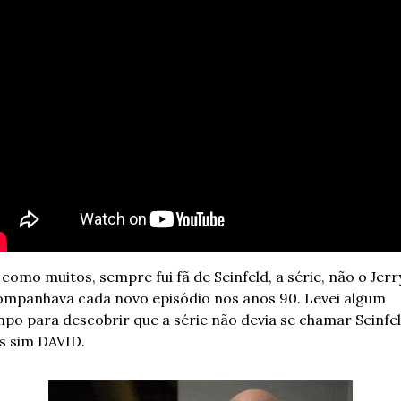
 como muitos, sempre fui fã de Seinfeld, a série, não o Jerry
mpanhava cada novo episódio nos anos 90. Levei algum 
po para descobrir que a série não devia se chamar Seinfeld
 sim DAVID. 