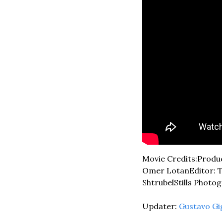
Movie Credits:
Produc
Omer Lotan
Editor: 
Shtrubel
Stills Photo
Updater: 
Gustavo Gi