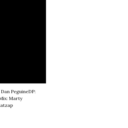
, Dan Peguine
DP: 
ix: Marty 
Katzap