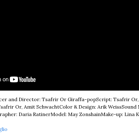
er and Director: Tsafrir Or Giraffa-pop
Script: Tsafrir Or
Tsafrir Or, Amit Schwacht
Color & Design: Arik Weiss
Sound M
grapher: Daria Ratiner
Model: May Zonshain
Make-up: Lina 
glio