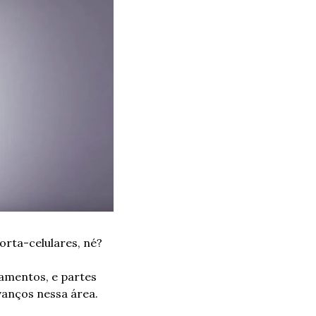
rta-celulares, né? 
amentos, e partes 
anços nessa área. 