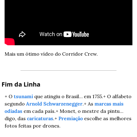
Mais um ótimo vídeo do Corridor Crew.
 Fim da Linha
+ O 
tsunami
 que atingiu o Brasil… em 1755.
+ O alfabeto 
segundo 
Arnold Schwarzenegger
.
+ As 
marcas mais 
odiadas
 em cada país.
+ Monet, o mestre da pintu… 
digo, das 
caricaturas
.
+ 
Premiação
 escolhe as melhores 
fotos feitas por drones.