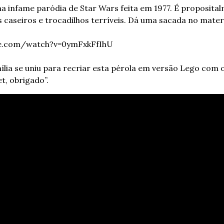
infame paródia de Star Wars feita em 1977. É propositalm
 caseiros e trocadilhos terríveis. Dá uma sacada no materi
be.com/watch?v=0ymFxkFfIhU
lia se uniu para recriar esta pérola em versão Lego com o 
et, obrigado”.