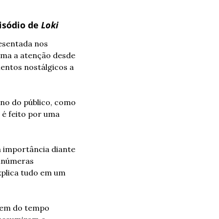
isódio de 
Loki
esentada nos 
ama a atenção desde 
ntos nostálgicos a 
o do público, como 
é feito por uma 
 importância diante 
inúmeras 
xplica tudo em um 
dem do tempo 