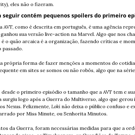
ty), eles não o fizeram.
a seguir contém pequenos spoilers do primeiro ep
a AVT, como é descrita em português, é uma agência repr
ganhou sua versão live-action na Marvel. Algo que nos ch
 o quão arcaica é a organização, fazendo críticas e mome
o passado.
a própria forma de fazer menções a momentos do cotidian
quente em sites se somos ou não robôs, algo que na série 
ro desde o primeiro episódio o tamanho que a AVT tem e sua
 surgiu logo após a Guerra do Multiverso, algo que gerou 
os Nexus. Felizmente, 
Loki 
não deixa o público confuso e e
arrado por Miss Minute, ou Senhorita Minutos.
os da Guerra, foram necessárias medidas para que a or