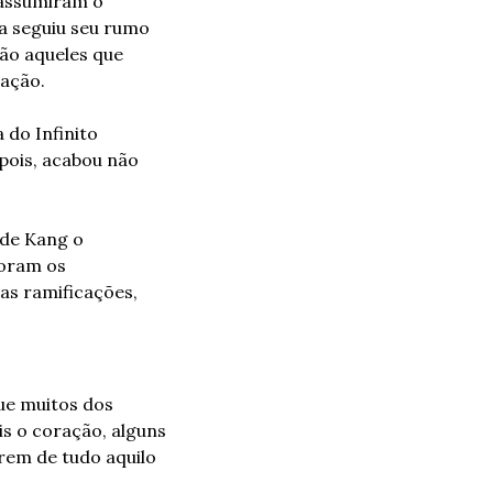
assumiram o 
 seguiu seu rumo 
ão aqueles que 
cação.
do Infinito 
ois, acabou não 
de Kang o 
oram os 
s ramificações, 
e muitos dos 
 o coração, alguns 
em de tudo aquilo 