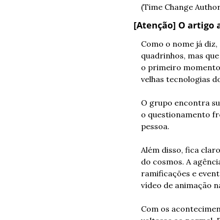
(Time Change Authori
[Atenção] O artigo 
Como o nome já diz, 
quadrinhos, mas que 
o primeiro momento é
velhas tecnologias d
O grupo encontra su
o questionamento fre
pessoa.
Além disso, fica cla
do cosmos. A agência
ramificações e event
vídeo de animação n
Com os aconteciment