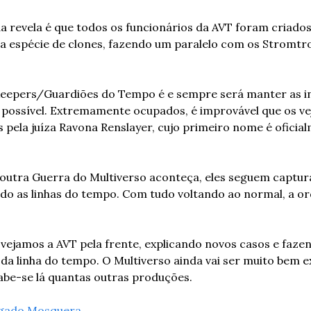
a revela é que todos os funcionários da AVT foram criados 
a espécie de clones, fazendo um paralelo com os Stromtro
keepers/Guardiões do Tempo é e sempre será manter as in
possível. Extremamente ocupados, é improvável que os vej
pela juíza Ravona Renslayer, cujo primeiro nome é oficia
outra Guerra do Multiverso aconteça, eles seguem captura
do as linhas do tempo. Com tudo voltando ao normal, a or
 vejamos a AVT pela frente, explicando novos casos e fazen
 da linha do tempo. O Multiverso ainda vai ser muito bem 
sabe-se lá quantas outras produções.
gado Mosquera