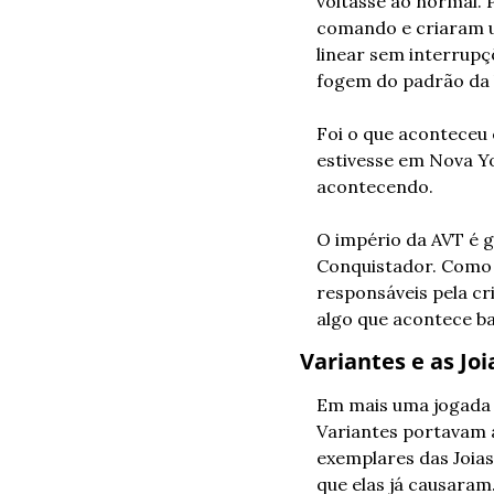
voltasse ao normal.
comando e criaram u
linear sem interrupç
fogem do padrão da l
Foi o que aconteceu c
estivesse em Nova Y
acontecendo.
O império da AVT é 
Conquistador. Como M
responsáveis pela cr
algo que acontece bas
Variantes e as Joi
Em mais uma jogada g
Variantes portavam a
exemplares das Joia
que elas já causaram