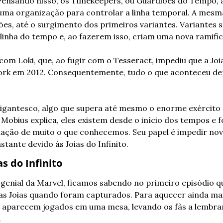
 Pensando nisso, os Timekeepers, ou Guardiões do Tempo, 
ma organização para controlar a linha temporal. A mesma
ões, até o surgimento dos primeiros variantes. Variantes s
inha do tempo e, ao fazerem isso, criam uma nova ramifi
om Loki, que, ao fugir com o Tesseract, impediu que a Joia 
ork em 2012. Consequentemente, tudo o que aconteceu dep
gigantesco, algo que supera até mesmo o enorme exército 
obius explica, eles existem desde o início dos tempos e f
iação de muito o que conhecemos. Seu papel é impedir nova
tante devido às Joias do Infinito.
as do Infinito
enial da Marvel, ficamos sabendo no primeiro episódio qu
s Joias quando foram capturados. Para aquecer ainda mais
s aparecem jogados em uma mesa, levando os fãs a lembrar
.