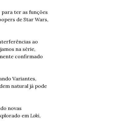
para ter as funções 
opers de Star Wars, 
terferências ao 
amos na série, 
lmente confirmado 
ndo Variantes, 
dem natural já pode 
do novas 
explorado em 
Loki
, 