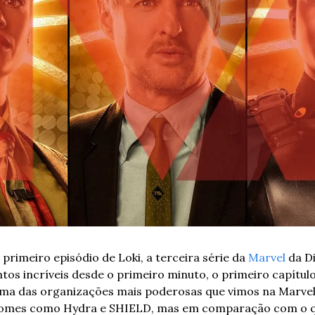
primeiro episódio de Loki, a terceira série da 
Marvel
 da D
os incríveis desde o primeiro minuto, o primeiro capítulo
ma das organizações mais poderosas que vimos na Marvel.
nomes como Hydra e SHIELD, mas em comparação com o q