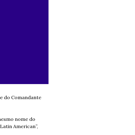
te do Comandante 
 mesmo nome do 
atin American”, 