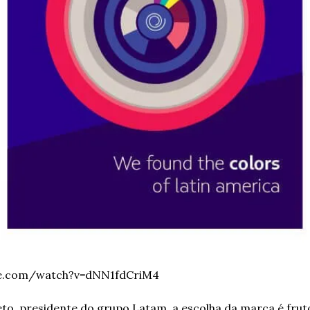
be.com/watch?v=dNN1fdCriM4
o, presidente do grupo Latam, a escolha da marca é frut