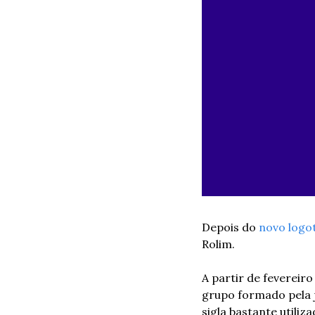
Depois do 
novo logo
Rolim.
A partir de feverei
grupo formado pela 
sigla bastante utili