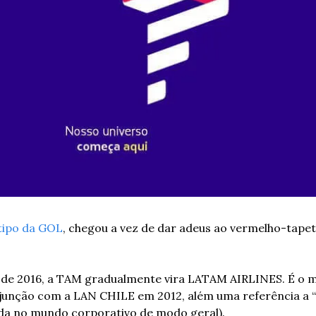
tipo da GOL
, chegou a vez de dar adeus ao vermelho-tape
ro de 2016, a TAM gradualmente vira LATAM AIRLINES. É o
junção com a LAN CHILE em 2012, além uma referência a “L
zada no mundo corporativo de modo geral).