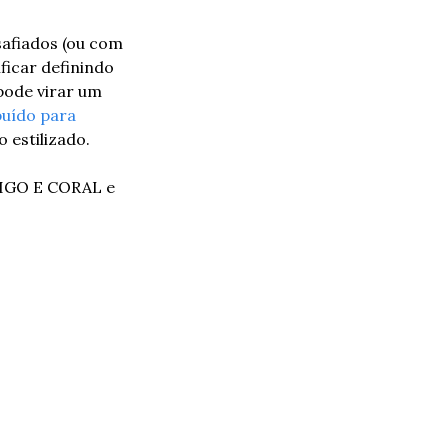
afiados (ou com 
icar definindo 
ode virar um 
ibuído para 
 estilizado.
IGO E CORAL e 