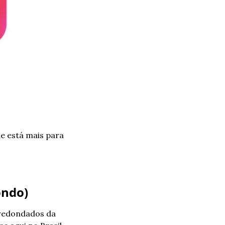
 está mais para 
ondo)
redondados da 