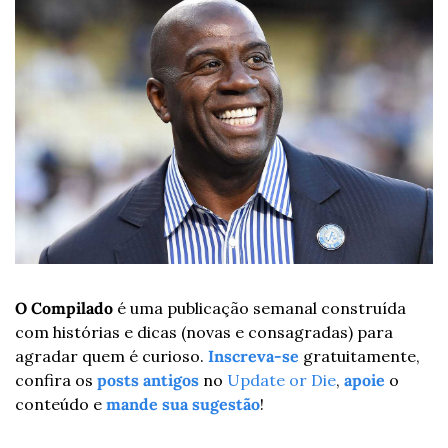
O Compilado
 é uma publicação semanal construída 
com histórias e dicas (novas e consagradas) para 
agradar quem é curioso. 
Inscreva-se
 gratuitamente, 
confira os 
posts antigos
 no 
Update or Die
, 
apoie
 o 
conteúdo e 
mande sua sugestão
!