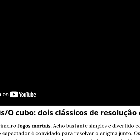
is/O cubo: dois clássicos de resolução
imeiro 
Jogos mortais
. Acho bastante simples e divertido c
 espectador é convidado para resolver o enigma junto. Os 