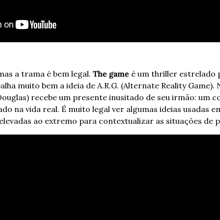
as a trama é bem legal. 
The game
 é um thriller estrelado
lha muito bem a ideia de A.R.G. (Alternate Reality Game). 
ouglas) recebe um presente inusitado de seu irmão: um co
o na vida real. É muito legal ver algumas ideias usadas em
 elevadas ao extremo para contextualizar as situações de p