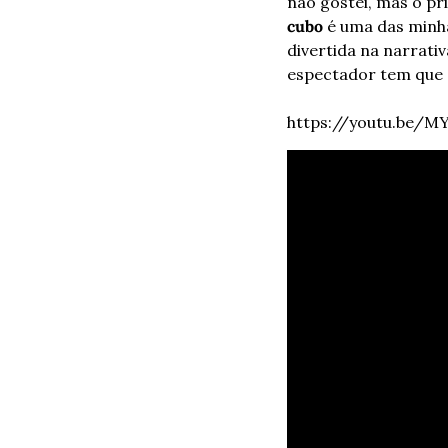
não gostei, mas o pr
cubo
 é uma das minha
divertida na narrativ
espectador tem que c
https://youtu.be/M