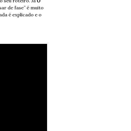
seu roteiro. Já 
O 
ar de fase” é muito 
da é explicado e o 