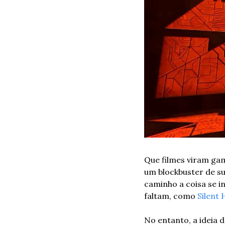
Que filmes viram ga
um blockbuster de s
caminho a coisa se i
faltam, como 
Silent H
No entanto, a ideia d