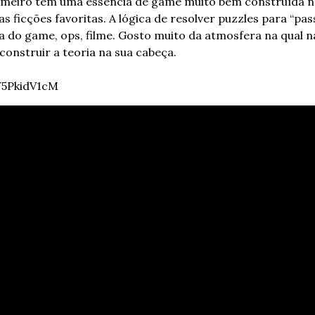
imeiro tem uma essência de game muito bem construída no 
s ficções favoritas. A lógica de resolver puzzles para “pass
a do game, ops, filme. Gosto muito da atmosfera na qual na
onstruir a teoria na sua cabeça.
Y5PkidV1cM