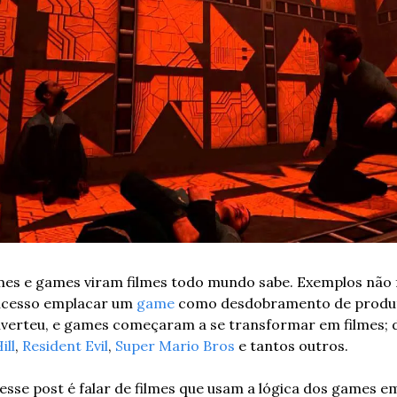
mes e games viram filmes todo mundo sabe. Exemplos não 
ucesso emplacar um 
game
 como desdobramento de produt
nverteu, e games começaram a se transformar em filmes; d
ill
, 
Resident Evil
, 
Super Mario Bros 
e tantos outros.
esse post é falar de filmes que usam a lógica dos games em