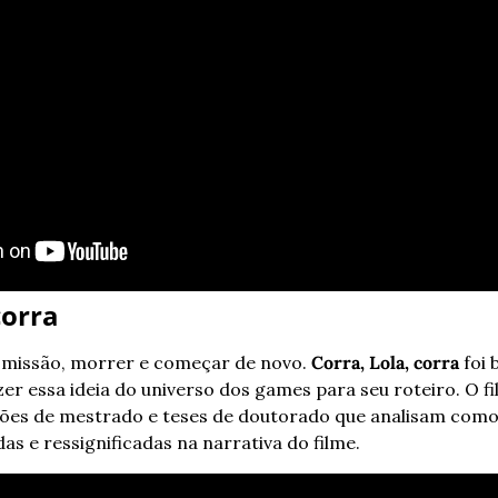
corra
 missão, morrer e começar de novo. 
Corra, Lola, corra
 foi
er essa ideia do universo dos games para seu roteiro. O f
ões de mestrado e teses de doutorado que analisam como 
as e ressignificadas na narrativa do filme.