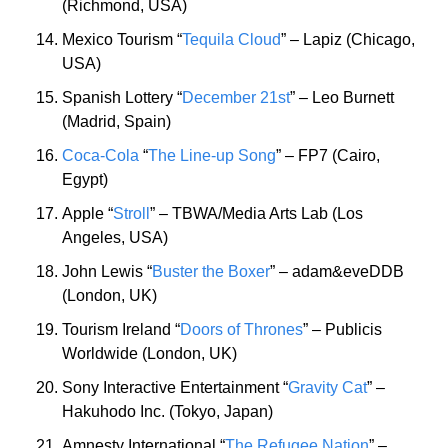
(Richmond, USA)
Mexico Tourism “
Tequila Cloud
” – Lapiz (Chicago, 
USA)
Spanish Lottery “
December 21st
” – Leo Burnett 
(Madrid, Spain)
Coca-Cola
 “
The Line-up Song
” – FP7 (Cairo, 
Egypt)
Apple “
Stroll
” – TBWA/Media Arts Lab (Los 
Angeles, USA)
John Lewis “
Buster the Boxer
” – adam&eveDDB 
(London, UK)
Tourism Ireland “
Doors of Thrones
” – Publicis 
Worldwide (London, UK)
Sony Interactive Entertainment “
Gravity Cat
” – 
Hakuhodo Inc. (Tokyo, Japan)
Amnesty International “
The Refugee Nation
” – 