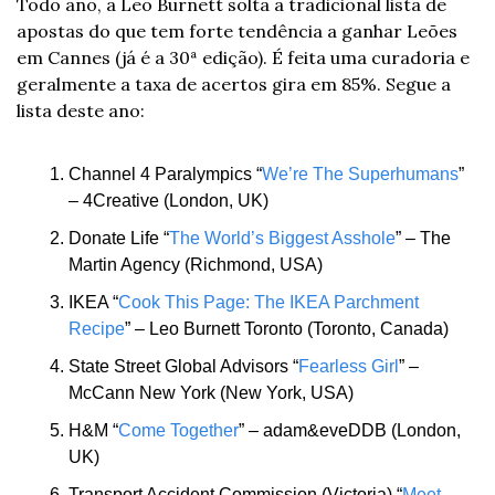
Todo ano, a Leo Burnett solta a tradicional lista de 
apostas do que tem forte tendência a ganhar Leões 
em Cannes (já é a 30ª edição). É feita uma curadoria e 
geralmente a taxa de acertos gira em 85%. Segue a 
lista deste ano:
Channel 4 Paralympics “
We’re The Superhumans
” 
– 4Creative (London, UK)
Donate Life “
The World’s Biggest Asshole
” – The 
Martin Agency (Richmond, USA)
IKEA “
Cook This Page: The IKEA Parchment 
Recipe
” – Leo Burnett Toronto (Toronto, Canada)
State Street Global Advisors “
Fearless Girl
” – 
McCann New York (New York, USA)
H&M “
Come Together
” – adam&eveDDB (London, 
UK)
Transport Accident Commission (Victoria) “
Meet 