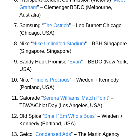
Graham
” – Clemenger BBDO (Melbourne, 
Australia)
Samsung “
The Ostrich
” – Leo Burnett Chicago 
(Chicago, USA)
Nike “
Nike Unlimited Stadium
” – BBH Singapore 
(Singapore, Singapore)
Sandy Hook Promise “
Evan
” – BBDO (New York, 
USA)
Nike “
Time is Precious
” – Wieden + Kennedy 
(Portland, USA)
Gatorade “
Serena Williams’ Match Point
” – 
TBWA\Chiat Day (Los Angeles, USA)
Old Spice “
Smell ‘Em Who’s Boss
” – Wieden + 
Kennedy (Portland, USA)
Geico “
Condensed Ads
” – The Martin Agency 