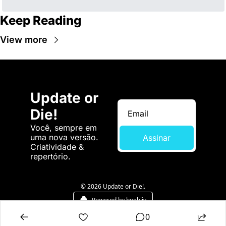
Keep Reading
View more
Update or 
Die!
Você, sempre em 
uma nova versão. 
Assinar
Criatividade & 
repertório.
© 2026 Update or Die!.
Powered by beehiiv
0