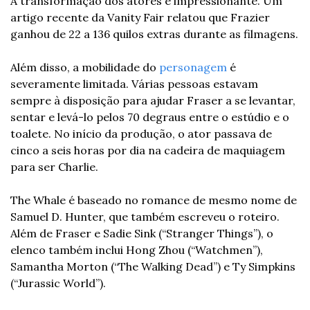
A transformação dos atores é impressionante. Um 
artigo recente da Vanity Fair relatou que Frazier 
ganhou de 22 a 136 quilos extras durante as filmagens.
Além disso, a mobilidade do 
personagem
 é 
severamente limitada. Várias pessoas estavam 
sempre à disposição para ajudar Fraser a se levantar, 
sentar e levá-lo pelos 70 degraus entre o estúdio e o 
toalete. No início da produção, o ator passava de 
cinco a seis horas por dia na cadeira de maquiagem 
para ser Charlie.
The Whale é baseado no romance de mesmo nome de 
Samuel D. Hunter, que também escreveu o roteiro. 
Além de Fraser e Sadie Sink (“Stranger Things”), o 
elenco também inclui Hong Zhou (“Watchmen”), 
Samantha Morton (“The Walking Dead”) e Ty Simpkins 
(“Jurassic World”).