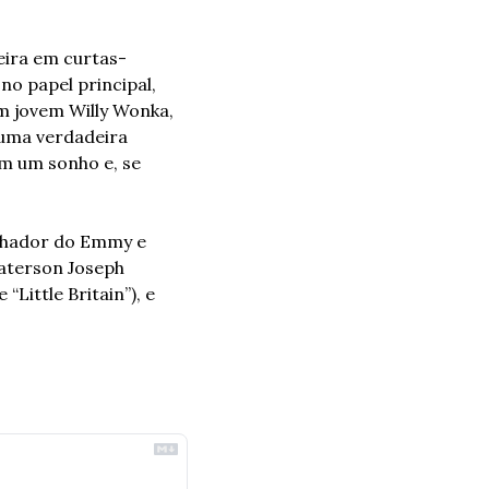
ira em curtas-
o papel principal, 
m jovem Willy Wonka, 
uma verdadeira 
m um sonho e, se 
nhador do Emmy e 
aterson Joseph 
Little Britain”), e 