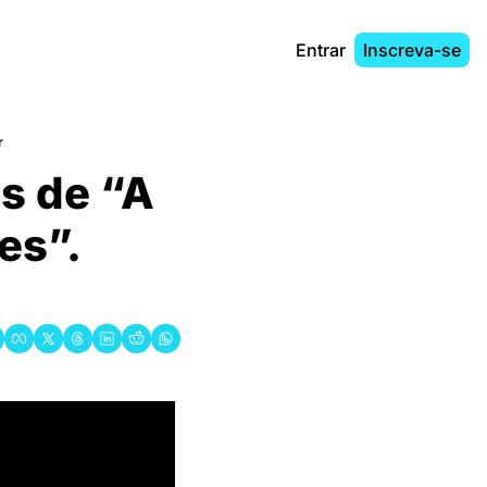
Entrar
Inscreva-se
r
s de “A 
s”. 