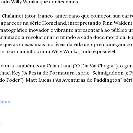
rado Willy Wonka que conhecemos.
 Chalamet (ator franco-americano que começou sua carre
aparecer na série Homeland, interpretando Finn Walden) n
matográfico inovador e vibrante apresentará ao público u
terminado a revolucionar o mundo a cada doce mordida. É 
e que as coisas mais incríveis da vida sempre começam co
e cruzar caminhos com Willy Wonka, tudo é possível.
 conta também com Calah Lane (“O Dia Vai Chegar”); o ga
ael Key (“A Festa de Formatura”, série “Schmigadoon”); P
r do Poder”); Matt Lucas (“As Aventuras de Paddington”, série “
enner