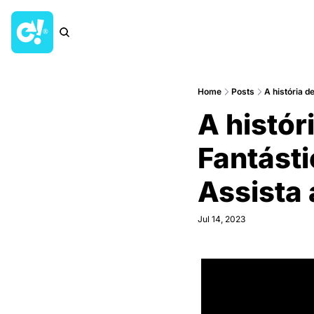
Home
Posts
A história 
A histó
Fantást
Assista 
Jul 14, 2023