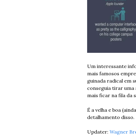
Um interessante info
mais famosos empree
guinada radical em su
conseguia tirar uma 
mais ficar na fila da
É a velha e boa (ain
detalhamento disso.
Updater: 
Wagner Br