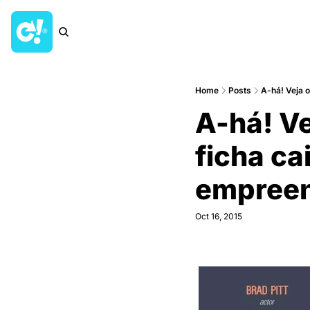
Home
Posts
A-há! Veja
A-há! V
ficha ca
empreen
Oct 16, 2015