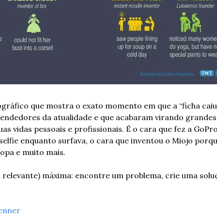
gráfico que mostra o exato momento em que a “ficha caiu”
ndedores da atualidade e que acabaram virando grandes 
as vidas pessoais e profissionais. É o cara que fez a GoPr
selfie enquanto surfava, o cara que inventou o Miojo porq
 sopa e muito mais.
da relevante) máxima: encontre um problema, crie uma soluç
enner