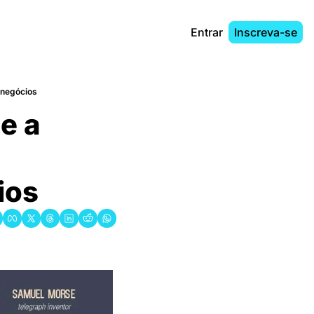
Entrar
Inscreva-se
negócios
 a 
ios