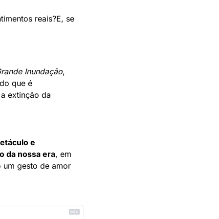
timentos reais?
E, se 
rande Inundação
, 
do que é 
a extinção da 
etáculo e 
o da nossa era
, em 
ó um gesto de amor 