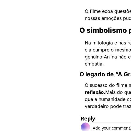
O filme ecoa questõ
nossas emoções pud
O simbolismo p
Na mitologia e nas re
ela cumpre o mesmo p
genuíno.
An-na não e
empatia.
O legado de “A G
O sucesso do filme 
reflexão
.
Mais do que
que a humanidade co
verdadeiro pode traz
Reply