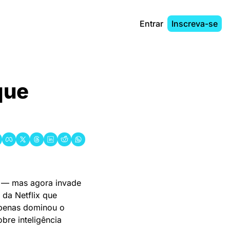
Entrar
Inscreva-se
ue 
 — mas agora invade 
da Netflix que 
apenas dominou o 
re inteligência 