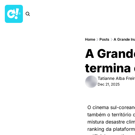
Home
Posts
A Grande Inu
A Grande
termina
Tatianne Alba Frei
Dec 21, 2025
O cinema sul-corean
também o território d
mistura desastre cli
ranking da plataform