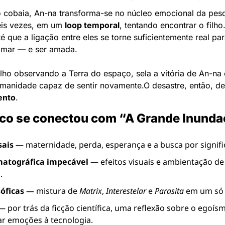
 cobaia, An-na transforma-se no núcleo emocional da pesq
eis vezes, em um 
loop temporal
, tentando encontrar o filho
é que a ligação entre eles se torne suficientemente real par
mar — e ser amada.
ilho observando a Terra do espaço, sela a vitória de An-na 
manidade capaz de sentir novamente.
O desastre, então, de
ento
.
ico se conectou com “A Grande Inund
sais
 — maternidade, perda, esperança e a busca por signifi
matográfica impecável
 — efeitos visuais e ambientação de 
.
óficas
 — mistura de 
Matrix
, 
Interestelar
 e 
Parasita
 em um só
— por trás da ficção científica, uma reflexão sobre o egoí
ar emoções à tecnologia.