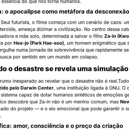
e a essência do que nos torna humanos.
da: o apocalipse como metáfora da desconexã
eul futurista, o filme começa com um cenário de caos: um
eroide, ameaça dizimar a civilização. No centro dessa catá
sadora e mãe solo, determinada a salvar o filho 
Za-in (Kwo
a por 
Hee-jo (Park Hae-soo)
, um homem enigmático que s
ergulha numa jornada de sobrevivência que rapidamente se
busca por sentido em um mundo em colapso.
do o desastre se revela uma simulação
rumo inesperado ao revelar que o desastre não é real.
ido pelo Darwin Center
 sistema capaz de dotar humanos sintéticos de emoções ge
ico descobre que Za-in não é um menino comum, mas 
Ne
ado do projeto — e o elo emocional que pode garantir o s
.
fica: amor, consciência e o preço da criação