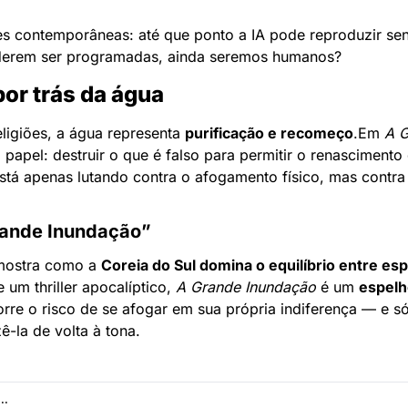
es contemporâneas: até que ponto a IA pode reproduzir sen
erem ser programadas, ainda seremos humanos?
or trás da água
ligiões, a água representa 
purificação e recomeço
.
Em 
A G
apel: destruir o que é falso para permitir o renascimento 
stá apenas lutando contra o afogamento físico, mas contra 
rande Inundação”
mostra como a 
Coreia do Sul domina o equilíbrio entre esp
 um thriller apocalíptico, 
A Grande Inundação
 é um 
espelh
rre o risco de se afogar em sua própria indiferença — e s
ê-la de volta à tona.