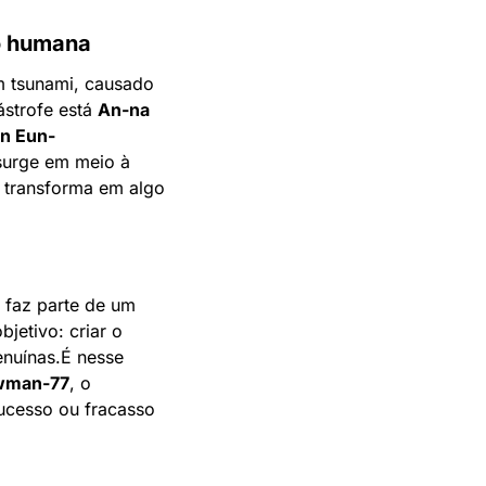
o humana
 tsunami, causado 
strofe está 
An-na 
n Eun-
urge em meio à 
 transforma em algo 
Tudo faz parte de um 
, uma instituição ligada à ONU. O objetivo: criar o 
nuínas.
É nesse 
wman-77
, o 
ucesso ou fracasso 