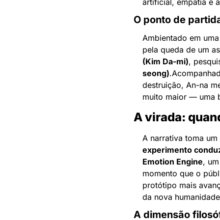
artificial, empatia 
O ponto de parti
Ambientado em uma S
pela queda de um ast
(Kim Da-mi)
, pesqui
seong)
.
Acompanhad
destruição, An-na m
muito maior — uma 
A virada: quan
A narrativa toma um 
experimento conduz
Emotion Engine
, um
momento que o públ
protótipo mais avanç
da nova humanidade
A dimensão filosó