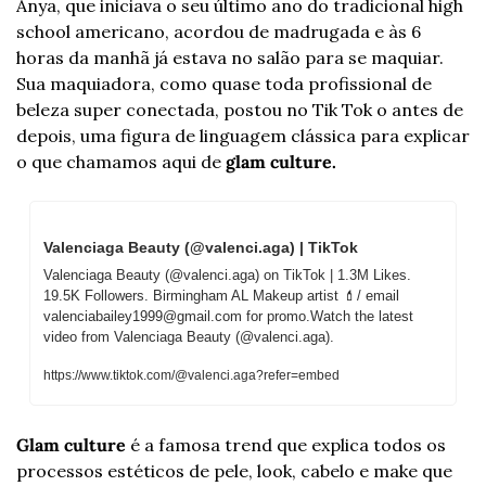
Anya, que iniciava o seu último ano do tradicional high 
school americano, acordou de madrugada e às 6 
horas da manhã já estava no salão para se maquiar. 
Sua maquiadora, como quase toda profissional de 
beleza super conectada, postou no Tik Tok o antes de 
depois, uma figura de linguagem clássica para explicar 
o que chamamos aqui de 
glam culture.
Valenciaga Beauty (@valenci.aga) | TikTok
Valenciaga Beauty (@valenci.aga) on TikTok | 1.3M Likes. 
19.5K Followers. Birmingham AL Makeup artist 💄/ email 
valenciabailey1999@gmail.com
 for promo.Watch the latest 
video from Valenciaga Beauty (@valenci.aga).
https://www.tiktok.com/@valenci.aga?refer=embed
Glam culture
 é a famosa trend que explica todos os 
processos estéticos de pele, look, cabelo e make que 