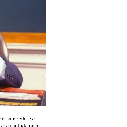
visor reflete e 
e, é pautado pelos 