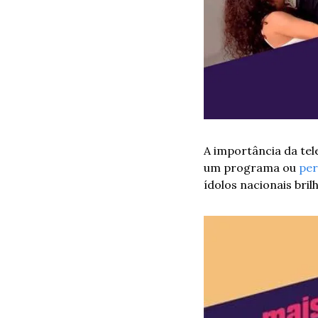
A importância da tel
um programa ou 
pe
ídolos nacionais bri