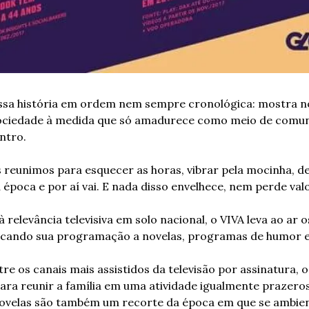
ossa história em ordem nem sempre cronológica: mostra no
ciedade à medida que só amadurece como meio de comuni
ntro.
s reunimos para esquecer as horas, vibrar pela mocinha, de
 época e por aí vai. E nada disso envelhece, nem perde valo
relevância televisiva em solo nacional, o VIVA leva ao ar o
edicando sua programação a novelas, programas de humor e
e os canais mais assistidos da televisão por assinatura, o 
para reunir a família em uma atividade igualmente prazeros
novelas são também um recorte da época em que se ambie