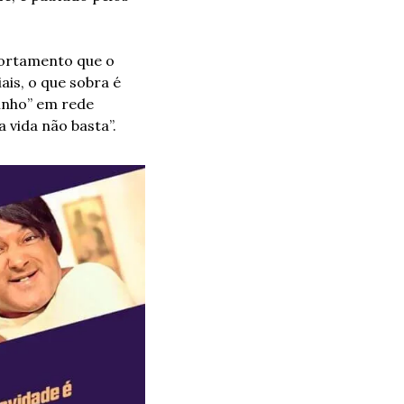
ortamento que o 
s, o que sobra é 
inho” em rede 
 vida não basta”.