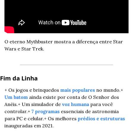
O eterno Mythbuster mostra a diferença entre Star 
Wars e Star Trek.
Fim da Linha 
+ Os jogos e brinquedos 
mais populares
 no mundo.
+ 
Um batom
 ainda existe por conta de O Senhor dos 
Anéis.
+ Um simulador de 
voz humana
 para você 
controlar.
+ 
7 programas
 essenciais de astronomia 
para PC e celular.
+ Os melhores 
prédios e estruturas
inauguradas em 2021.