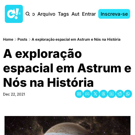
Início
Arquivo
Tags
Autores
Entrar
Inscreva-se
Home
Posts
A exploração espacial em Astrum e Nós na História
A exploração 
espacial em Astrum e 
Nós na História
Dec 22, 2021