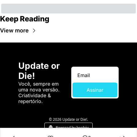
Keep Reading
View more
Update or 
Die!
Você, sempre em 
uma nova versão. 
Assinar
Criatividade & 
repertório.
© 2026 Update or Die!.
Powered by beehiiv