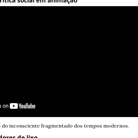
rítica social em animação
s do inconsciente fragmentado dos tempos modernos.
ores de lixo