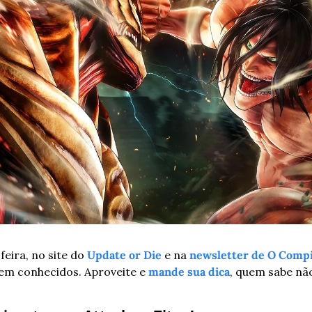
eira, no site do 
Update or Die
 e na 
newsletter de O Comp
em conhecidos. Aproveite e 
mande sua dica
, quem sabe nã