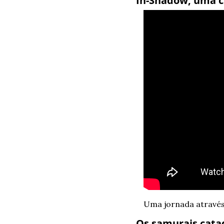
In-Shadow, uma c
Uma jornada atravé
Os samurais catad