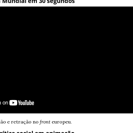
 Mundial em 30 segundos
o e retração no 
front
 europeu.