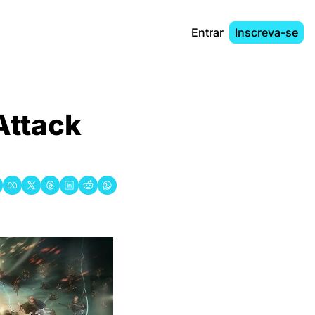
Entrar
Inscreva-se
ttack 