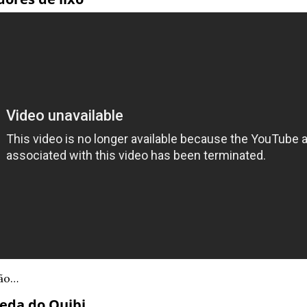
pão…
ueda do Quibi